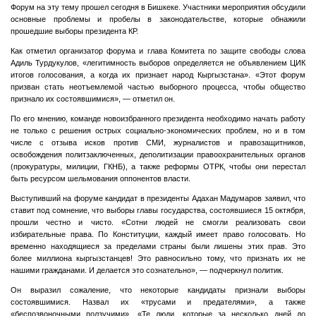
Форум на эту тему прошел сегодня в Бишкеке. Участники мероприятия обсудили
основные проблемы и пробелы в законодательстве, которые обнажили
прошедшие выборы президента КР.
Как отметил организатор форума и глава Комитета по защите свободы слова
Адиль Турдукулов, «легитимность выборов определяется не объявлением ЦИК
итогов голосования, а когда их признает народ Кыргызстана». «Этот форум
призван стать неотъемлемой частью выборного процесса, чтобы общество
признало их состоявшимися», — отметил он.
По его мнению, команде новоизбранного президента необходимо начать работу
не только с решения острых социально-экономических проблем, но и в том
числе с отзыва исков против СМИ, журналистов и правозащитников,
освобождения политзаключенных, деполитизации правоохранительных органов
(прокуратуры, милиции, ГКНБ), а также реформы ОТРК, чтобы они перестал
быть ресурсом шельмования оппонентов власти.
Выступивший на форуме кандидат в президенты Адахан Мадумаров заявил, что
ставит под сомнение, что выборы главы государства, состоявшиеся 15 октября,
прошли честно и чисто. «Сотни людей не смогли реализовать свои
избирательные права. По Конституции, каждый имеет право голосовать. Но
временно находящиеся за пределами страны были лишены этих прав. Это
более миллиона кыргызстанцев! Это равносильно тому, что признать их не
нашими гражданами. И делается это сознательно», — подчеркнул политик.
Он выразил сожаление, что некоторые кандидаты признали выборы
состоявшимися. Назвал их «трусами и предателями», а также
«беспозвоночными ползучими». «Те люди, которые за несколько дней до