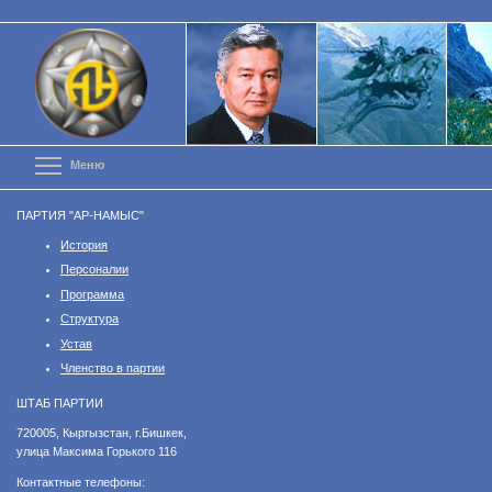
Перейти
к
основному
содержанию
Toggle menu visibility
Меню
ПАРТИЯ "АР-НАМЫС"
История
Персоналии
Программа
Структура
Устав
Членство в партии
ШТАБ ПАРТИИ
​720005, Кыргызстан, г.Бишкек,
улица Максима Горького 116
Контактные телефоны: