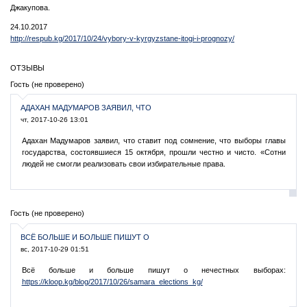
Джакупова.
24.10.2017
http://respub.kg/2017/10/24/vybory-v-kyrgyzstane-itogi-i-prognozy/
ОТЗЫВЫ
Гость (не проверено)
АДАХАН МАДУМАРОВ ЗАЯВИЛ, ЧТО
чт, 2017-10-26 13:01
Адахан Мадумаров заявил, что ставит под сомнение, что выборы главы
государства, состоявшиеся 15 октября, прошли честно и чисто. «Сотни
людей не смогли реализовать свои избирательные права.
Гость (не проверено)
ВСЁ БОЛЬШЕ И БОЛЬШЕ ПИШУТ О
вс, 2017-10-29 01:51
Всё больше и больше пишут о нечестных выборах:
https://kloop.kg/blog/2017/10/26/samara_elections_kg/