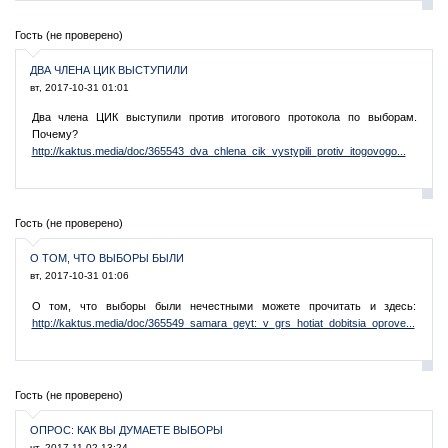
Гость (не проверено)
ДВА ЧЛЕНА ЦИК ВЫСТУПИЛИ
вт, 2017-10-31 01:01
Два члена ЦИК выступили против итогового протокола по выборам.
Почему?
http://kaktus.media/doc/365543_dva_chlena_cik_vystypili_protiv_itogovogo...
Гость (не проверено)
О ТОМ, ЧТО ВЫБОРЫ БЫЛИ
вт, 2017-10-31 01:06
О том, что выборы были нечестными можете прочитать и здесь:
http://kaktus.media/doc/365549_samara_geyt:_v_grs_hotiat_dobitsia_oprove...
Гость (не проверено)
ОПРОС: КАК ВЫ ДУМАЕТЕ ВЫБОРЫ
чт, 2017-11-02 13:24