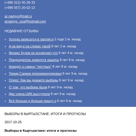
(+996 312) 45-28-33
(+996 557) 20-02-13
ar-namys@mail.ru
arnamys_usa@hotmail.com
НЕДАВНИЕ ОТЗЫВЫ
Хотела записатся в партия и
2 года 2 м. назад
А на вид и на словах такой
8 лет 2 м. назад
Феликс Кулов не исключает,что
8 лет 4 м. назад
Председатель комитета защиты
8 лет 8 м. назад
Анекдот о самых "честных"
8 лет 8 м. назад
Темир Сариев прокомментировал
8 лет 9 м. назад
Опрос: Как вы думаете выборы
8 лет 9 м. назад
О том, что выборы были
8 лет 9 м. назад
Два члена ЦИК выступили
8 лет 9 м. назад
Всё больше и больше пишут о
8 лет 9 м. назад
ВЫБОРЫ В КЫРГЫЗСТАНЕ: ИТОГИ И ПРОГНОЗЫ
2017-10-25
Выборы в Кыргызстане: итоги и прогнозы