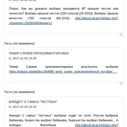
Опрос: Как вы думаете выборы президента КР прошли честно или
нечестно? Выборы прошли честно (226 голосов [20.42%]); Выборы прошли
нечестно (765 голосов [69.11%])
http://diesel.elcat.kg/index.php?
showtopic=292004460&page=1
Гость (не проверено)
ТЕМИР САРИЕВ ПРОКОММЕНТИРОВАЛ
чт, 2017-11-02 13:28
Темир Сариев прокомментировал результаты выборов
https://kaktus.media/doc/364886_temir_sariev_prokommentiroval_rezyltaty_...
Гость (не проверено)
АНЕКДОТ О САМЫХ "ЧЕСТНЫХ"
чт, 2017-11-16 14:16
Анекдот о самых "честных" выборах ходит по сети: Россия выбрала
Бабанова, Казахстан выбрал Бабанова, Кыргызстан выбрал Бабанова... А
победил Жеенбеков
http://diesel.elcat.kg/index.php?