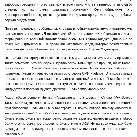
выборов, говорили, что готовы взять всю полноту ответственности за судьбу
страны, но их плечи оказались хрупкими. Они объясняют это
договороспособностью, но это трусость и открытое предательство», — добавил
Адахан Мадумаров.
Политик предложил собравшимся создать общенациональную политическую
партию под названием «Я против» или «Я не согласен». «Необходимо начинать
формирование большой политической силы. Мы хотели создать движение во
спасение Кыргызстана. Но среди нас оказались люди, которые результативно
работают на службу безопасности», — резюмировал Адахан Мадумаров.
Экс-начальник предвыборного штаба Темира Сариева Эльмира Ибраимова
также отметила, что «выборы с юридической точки зрения прошли, но осталось
послевкусие». «Они не были чистыми и честными. Таких грязных выборов не
припомню. Черный пиар лился рекой со страниц СМИ и эфира. Эта грязь лилась
от самого первого человека в государстве, который и должен был обеспечить
честные выборы. Он гневно выступал в качестве обличителя одного из
кандидатов и ярого кандидата другого», — отметила Ибраимова.
Глава общественного фонда «Гражданская платформа» Айнура Усупбекова
также заявила, что «честными выборы не назовешь». «Как избиратель пришел и
проглолосовал — эти данные были отражены. Другой вопрос: почему избиратель
так проголосовал? Эти выборы поставили последнюю точку в моих сомнениях о
биометрике. Биометрическая регистрация не дала возможность сделать вброс
без учета, но были нестыковки по биометрике и АСУ. Не на всех участках были
наблюдатели от кандидатов, которые могли бы выявлять эти нестыковки», —
сказала она.