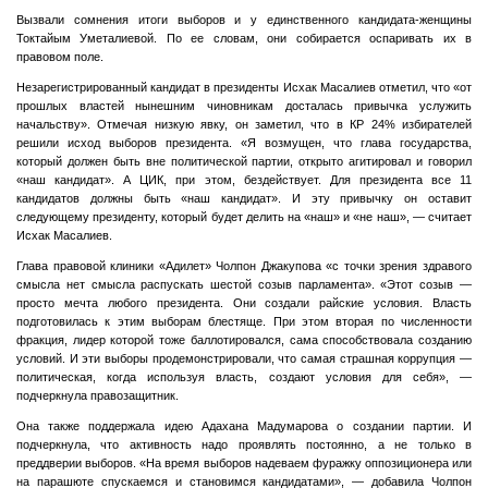
Вызвали сомнения итоги выборов и у единственного кандидата-женщины
Токтайым Уметалиевой. По ее словам, они собирается оспаривать их в
правовом поле.
Незарегистрированный кандидат в президенты Исхак Масалиев отметил, что «от
прошлых властей нынешним чиновникам досталась привычка услужить
начальству». Отмечая низкую явку, он заметил, что в КР 24% избирателей
решили исход выборов президента. «Я возмущен, что глава государства,
который должен быть вне политической партии, открыто агитировал и говорил
«наш кандидат». А ЦИК, при этом, бездействует. Для президента все 11
кандидатов должны быть «наш кандидат». И эту привычку он оставит
следующему президенту, который будет делить на «наш» и «не наш», — считает
Исхак Масалиев.
Глава правовой клиники «Адилет» Чолпон Джакупова «с точки зрения здравого
смысла нет смысла распускать шестой созыв парламента». «Этот созыв —
просто мечта любого президента. Они создали райские условия. Власть
подготовилась к этим выборам блестяще. При этом вторая по численности
фракция, лидер которой тоже баллотировался, сама способствовала созданию
условий. И эти выборы продемонстрировали, что самая страшная коррупция —
политическая, когда используя власть, создают условия для себя», —
подчеркнула правозащитник.
Она также поддержала идею Адахана Мадумарова о создании партии. И
подчеркнула, что активность надо проявлять постоянно, а не только в
преддверии выборов. «На время выборов надеваем фуражку оппозиционера или
на парашюте спускаемся и становимся кандидатами», — добавила Чолпон