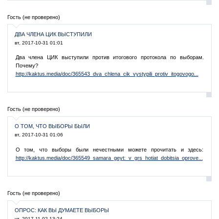
Гость (не проверено)
ДВА ЧЛЕНА ЦИК ВЫСТУПИЛИ
вт, 2017-10-31 01:01
Два члена ЦИК выступили против итогового протокола по выборам.
Почему?
http://kaktus.media/doc/365543_dva_chlena_cik_vystypili_protiv_itogovogo...
Гость (не проверено)
О ТОМ, ЧТО ВЫБОРЫ БЫЛИ
вт, 2017-10-31 01:06
О том, что выборы были нечестными можете прочитать и здесь:
http://kaktus.media/doc/365549_samara_geyt:_v_grs_hotiat_dobitsia_oprove...
Гость (не проверено)
ОПРОС: КАК ВЫ ДУМАЕТЕ ВЫБОРЫ
чт, 2017-11-02 13:24