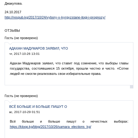
Джакупова.
24.10.2017
http://respub.kg/2017/10/24/vybory-v-kyrgyzstane-itogi-i-prognozy/
ОТЗЫВЫ
Гость (не проверено)
АДАХАН МАДУМАРОВ ЗАЯВИЛ, ЧТО
чт, 2017-10-26 13:01
Адахан Мадумаров заявил, что ставит под сомнение, что выборы главы
государства, состоявшиеся 15 октября, прошли честно и чисто. «Сотни
людей не смогли реализовать свои избирательные права.
Гость (не проверено)
ВСЁ БОЛЬШЕ И БОЛЬШЕ ПИШУТ О
вс, 2017-10-29 01:51
Всё больше и больше пишут о нечестных выборах:
https://kloop.kg/blog/2017/10/26/samara_elections_kg/