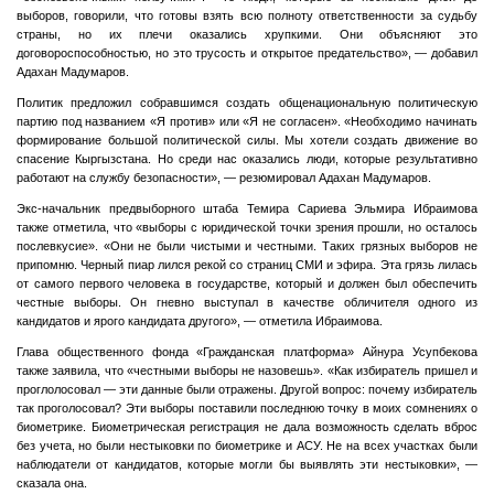
выборов, говорили, что готовы взять всю полноту ответственности за судьбу
страны, но их плечи оказались хрупкими. Они объясняют это
договороспособностью, но это трусость и открытое предательство», — добавил
Адахан Мадумаров.
Политик предложил собравшимся создать общенациональную политическую
партию под названием «Я против» или «Я не согласен». «Необходимо начинать
формирование большой политической силы. Мы хотели создать движение во
спасение Кыргызстана. Но среди нас оказались люди, которые результативно
работают на службу безопасности», — резюмировал Адахан Мадумаров.
Экс-начальник предвыборного штаба Темира Сариева Эльмира Ибраимова
также отметила, что «выборы с юридической точки зрения прошли, но осталось
послевкусие». «Они не были чистыми и честными. Таких грязных выборов не
припомню. Черный пиар лился рекой со страниц СМИ и эфира. Эта грязь лилась
от самого первого человека в государстве, который и должен был обеспечить
честные выборы. Он гневно выступал в качестве обличителя одного из
кандидатов и ярого кандидата другого», — отметила Ибраимова.
Глава общественного фонда «Гражданская платформа» Айнура Усупбекова
также заявила, что «честными выборы не назовешь». «Как избиратель пришел и
проглолосовал — эти данные были отражены. Другой вопрос: почему избиратель
так проголосовал? Эти выборы поставили последнюю точку в моих сомнениях о
биометрике. Биометрическая регистрация не дала возможность сделать вброс
без учета, но были нестыковки по биометрике и АСУ. Не на всех участках были
наблюдатели от кандидатов, которые могли бы выявлять эти нестыковки», —
сказала она.