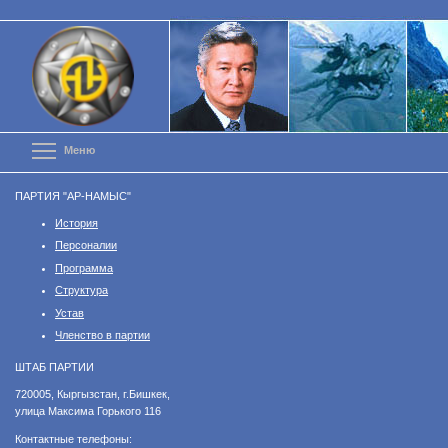
Перейти
к
основному
содержанию
Toggle menu visibility
Меню
ПАРТИЯ "АР-НАМЫС"
История
Персоналии
Программа
Структура
Устав
Членство в партии
ШТАБ ПАРТИИ
​720005, Кыргызстан, г.Бишкек,
улица Максима Горького 116
Контактные телефоны: