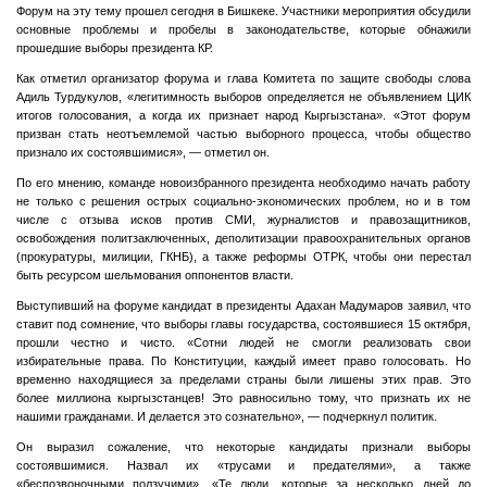
Форум на эту тему прошел сегодня в Бишкеке. Участники мероприятия обсудили
основные проблемы и пробелы в законодательстве, которые обнажили
прошедшие выборы президента КР.
Как отметил организатор форума и глава Комитета по защите свободы слова
Адиль Турдукулов, «легитимность выборов определяется не объявлением ЦИК
итогов голосования, а когда их признает народ Кыргызстана». «Этот форум
призван стать неотъемлемой частью выборного процесса, чтобы общество
признало их состоявшимися», — отметил он.
По его мнению, команде новоизбранного президента необходимо начать работу
не только с решения острых социально-экономических проблем, но и в том
числе с отзыва исков против СМИ, журналистов и правозащитников,
освобождения политзаключенных, деполитизации правоохранительных органов
(прокуратуры, милиции, ГКНБ), а также реформы ОТРК, чтобы они перестал
быть ресурсом шельмования оппонентов власти.
Выступивший на форуме кандидат в президенты Адахан Мадумаров заявил, что
ставит под сомнение, что выборы главы государства, состоявшиеся 15 октября,
прошли честно и чисто. «Сотни людей не смогли реализовать свои
избирательные права. По Конституции, каждый имеет право голосовать. Но
временно находящиеся за пределами страны были лишены этих прав. Это
более миллиона кыргызстанцев! Это равносильно тому, что признать их не
нашими гражданами. И делается это сознательно», — подчеркнул политик.
Он выразил сожаление, что некоторые кандидаты признали выборы
состоявшимися. Назвал их «трусами и предателями», а также
«беспозвоночными ползучими». «Те люди, которые за несколько дней до