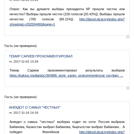
Опрос: Как вы думаете выборы президента КР прошли честно или
нечестно? Выборы прошли честно (226 голосов [20.42%]); Выборы прошли
нечестно (765 голосов [69.11%])
http://diesel.elcat.kg/index.php?
showtopic=292004460&page=1
Гость (не проверено)
ТЕМИР САРИЕВ ПРОКОММЕНТИРОВАЛ
чт, 2017-11-02 13:28
Темир Сариев прокомментировал результаты выборов
https://kaktus.media/doc/364886_temir_sariev_prokommentiroval_rezyltaty_...
Гость (не проверено)
АНЕКДОТ О САМЫХ "ЧЕСТНЫХ"
чт, 2017-11-16 14:16
Анекдот о самых "честных" выборах ходит по сети: Россия выбрала
Бабанова, Казахстан выбрал Бабанова, Кыргызстан выбрал Бабанова... А
победил Жеенбеков
http://diesel.elcat.kg/index.php?