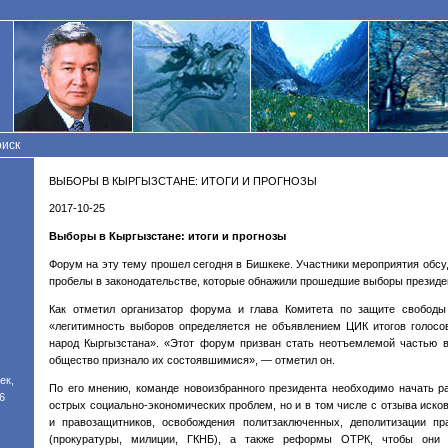
иск
ВЫБОРЫ В КЫРГЫЗСТАНЕ: ИТОГИ И ПРОГНОЗЫ
2017-10-25
Выборы в Кыргызстане: итоги и прогнозы
Форум на эту тему прошел сегодня в Бишкеке. Участники мероприятия обс
пробелы в законодательстве, которые обнажили прошедшие выборы президен
Как отметил организатор форума и глава Комитета по защите свободы
«легитимность выборов определяется не объявлением ЦИК итогов голосов
народ Кыргызстана». «Этот форум призван стать неотъемлемой частью в
общество признало их состоявшимися», — отметил он.
ек,
По его мнению, команде новоизбранного президента необходимо начать р
6
острых социально-экономических проблем, но и в том числе с отзыва иско
и правозащитников, освобождения политзаключенных, деполитизации пр
(прокуратуры, милиции, ГКНБ), а также реформы ОТРК, чтобы они 