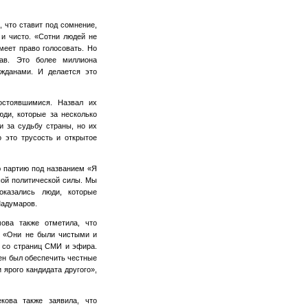
 что ставит под сомнение,
 и чисто. «Сотни людей не
меет право голосовать. Но
ав. Это более миллиона
ажданами. И делается это
остоявшимися. Назвал их
юди, которые за несколько
и за судьбу страны, но их
о это трусость и открытое
 партию под названием «Я
шой политической силы. Мы
оказались люди, которые
Мадумаров.
ова также отметила, что
. «Они не были чистыми и
й со страниц СМИ и эфира.
жен был обеспечить честные
 ярого кандидата другого»,
кова также заявила, что