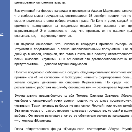
шельмования оппонентов власти.
Выступивший на форуме кандидат в президенты Адахан Мадумаров заявил,
что выборы главы государства, состоявшиеся 15 октября, прошли честно
смогли реализовать свои избирательные права. По Конституции, каждый и
временно находящиеся за пределами страны были лишены этих пр
кыргызстанцев! Это равносильно тому, что признать их не нашими гр
тия
сознательно», — подчеркнул политик.
Он выразил сожаление, что некоторые кандидаты признали выборы с
«трусами и предателями», а также «беспозвоночными ползучими». «Те л
дней до выборов, говорили, что готовы взять всю полноту ответственност
плечи оказались хрупкими. Они объясняют это договороспособностью, н
предательство», — добавил Адахан Мадумаров.
Политик предложил собравшимся создать общенациональную политическую
против» или «Я не согласен». «Необходимо начинать формирование боль
хотели создать движение во спасение Кыргызстана. Но среди нас 
результативно работают на службу безопасности», — резюмировал Адахан 
ад
Экс-начальник предвыборного штаба Темира Сариева Эльмира Ибраим
«выборы с юридической точки зрения прошли, но осталось послевкусие»
 9
честными. Таких грязных выборов не припомню. Черный пиар лился реко
Эта грязь лилась от самого первого человека в государстве, который и дол
выборы. Он гневно выступал в качестве обличителя одного из кандидатов и
— отметила Ибраимова.
8
Глава общественного фонда «Гражданская платформа» Айнура Усупбе