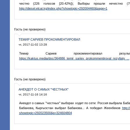
честно (226 голосов [20.42%]); Выборы прошли нечестно (76
http://diesel.elcat.kg/index.php?showtopic=292004460&page=1
Гость (не проверено)
ТЕМИР САРИЕВ ПРОКОММЕНТИРОВАЛ
чт, 2017-11-02 13:28
Темир Сариев прокомментировал резуль
https://kaktus.media/doc/364886_temir_sariev_prokommentiroval_rezyltaty_...
Гость (не проверено)
АНЕКДОТ О САМЫХ "ЧЕСТНЫХ"
чт, 2017-11-16 14:16
Анекдот о самых "честных" выборах ходит по сети: Россия выбрала Баб
Бабанова, Кыргызстан выбрал Бабанова... А победил Жеенбеков
http:
showtopic=292023500&p=324604804