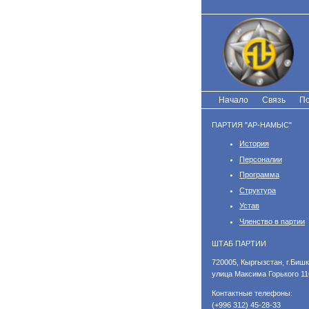
Перейти
к
основному
содержанию
Начало
Связь
По
ПАРТИЯ "АР-НАМЫС"
История
Персоналии
Программа
Структура
Устав
Членство в партии
ШТАБ ПАРТИИ
​720005, Кыргызстан, г.Бишк
улица Максима Горького 11
Контактные телефоны:
(+996 312) 45-28-33