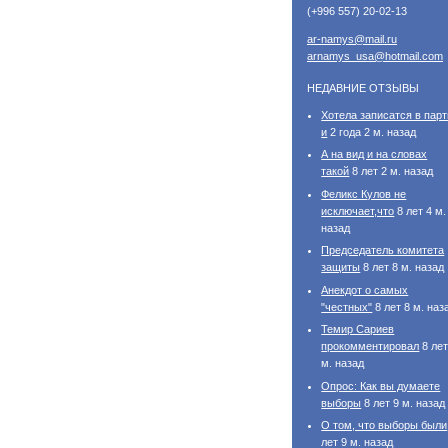
(+996 557) 20-02-13
ar-namys@mail.ru
arnamys_usa@hotmail.com
НЕДАВНИЕ ОТЗЫВЫ
Хотела записатся в пар
и
2 года 2 м. назад
А на вид и на словах
такой
8 лет 2 м. назад
Феликс Кулов не
исключает,что
8 лет 4 м.
назад
Председатель комитета
защиты
8 лет 8 м. назад
Анекдот о самых
"честных"
8 лет 8 м. наз
Темир Сариев
прокомментировал
8 лет
м. назад
Опрос: Как вы думаете
выборы
8 лет 9 м. назад
О том, что выборы были
лет 9 м. назад