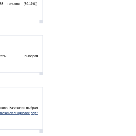
5 голосов [69.11%])
таты выборов
анова, Казахстан выбрал
//diesel.elcat.kg/index.php?