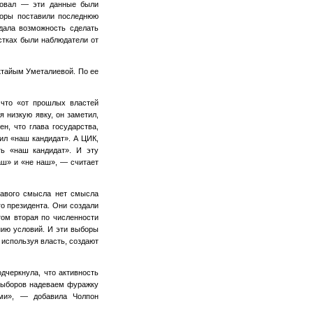
совал — эти данные были
боры поставили последнюю
дала возможность сделать
астках были наблюдатели от
ктайым Уметалиевой. По ее
 что «от прошлых властей
 низкую явку, он заметил,
н, что глава государства,
рил «наш кандидат». А ЦИК,
ть «наш кандидат». И эту
аш» и «не наш», — считает
равого смысла нет смысла
о президента. Они создали
том вторая по численности
нию условий. И эти выборы
 используя власть, создают
дчеркнула, что активность
 выборов надеваем фуражку
ами», — добавила Чолпон