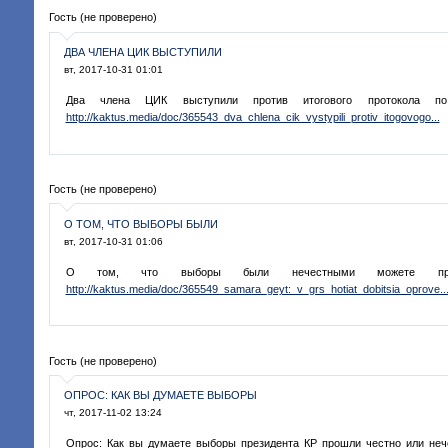
Гость (не проверено)
ДВА ЧЛЕНА ЦИК ВЫСТУПИЛИ
вт, 2017-10-31 01:01
Два члена ЦИК выступили против итогового протокола п
http://kaktus.media/doc/365543_dva_chlena_cik_vystypili_protiv_itogovogo...
Гость (не проверено)
О ТОМ, ЧТО ВЫБОРЫ БЫЛИ
вт, 2017-10-31 01:06
О том, что выборы были нечестными можете про
http://kaktus.media/doc/365549_samara_geyt:_v_grs_hotiat_dobitsia_oprove..
Гость (не проверено)
ОПРОС: КАК ВЫ ДУМАЕТЕ ВЫБОРЫ
чт, 2017-11-02 13:24
Опрос: Как вы думаете выборы президента КР прошли честно или не