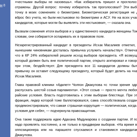
«честными выборы не назовешь». «Как избиратель пришел и проглоло
ли
8
отражены. Другой вопрос: почему избиратель так проголосовал? Эти вы
точку в моих сомнениях о биометрике. Биометрическая регистрация не 
вброс без учета, но были нестыковки по биометрике и АСУ. Не на всех уч
кандидатов, которые могли бы выявлять эти нестыковки», — сказала она.
Вызвали сомнения итоги выборов и у единственного кандидата-женщины То
словам, они собирается оспаривать их в правовом поле.
Незарегистрированный кандидат в президенты Исхак Масалиев отметил,
нынешним чиновникам досталась привычка услужить начальству». Отмечая
что в КР 24% избирателей решили исход выборов президента. «Я возмуще
который должен быть вне политической партии, открыто агитировал и гово
при этом, бездействует. Для президента все 11 кандидатов должны бы
привычку он оставит следующему президенту, который будет делить на «н
Исхак Масалиев.
Глава правовой клиники «Адилет» Чолпон Джакупова «с точки зрения зд
распускать шестой созыв парламента». «Этот созыв — просто мечта любог
райские условия. Власть подготовилась к этим выборам блестяще. При э
фракция, лидер которой тоже баллотировался, сама способствовала созда
продемонстрировали, что самая страшная коррупция — политическая, когда
условия для себя», — подчеркнула правозащитник.
Она также поддержала идею Адахана Мадумарова о создании партии. И по
надо проявлять постоянно, а не только в преддверии выборов. «На время
оппозиционера или на парашюте спускаемся и становимся кандидат
Джакупова.