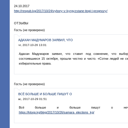
24.10.2017
http://respub.kg/2017/10/24/vybory-v-kyrgyzstane-itogi-i-prognozy/
ОТЗЫВЫ
Гость (не проверено)
АДАХАН МАДУМАРОВ ЗАЯВИЛ, ЧТО
чт, 2017-10-26 13:01
Адахан Мадумаров заявил, что ставит под сомнение, что выбор
состоявшиеся 15 октября, прошли честно и чисто. «Сотни людей не с
избирательные права.
Гость (не проверено)
ВСЁ БОЛЬШЕ И БОЛЬШЕ ПИШУТ О
вс, 2017-10-29 01:51
Всё больше и больше пишут о нечест
https://kloop.kg/blog/2017/10/26/samara_elections_kg/