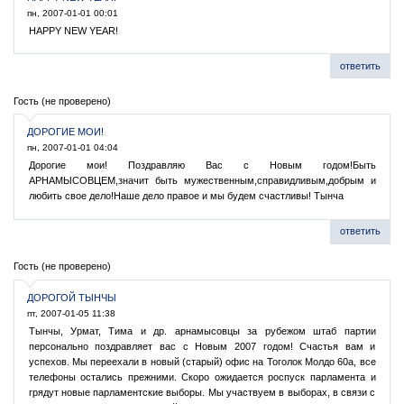
пн, 2007-01-01 00:01
HAPPY NEW YEAR!
ответить
Гость (не проверено)
ДОРОГИЕ МОИ!
пн, 2007-01-01 04:04
Дорогие мои! Поздравляю Вас с Новым годом!Быть
АРНАМЫСОВЦЕМ,значит быть мужественным,справидливым,добрым и
любить свое дело!Наше дело правое и мы будем счастливы! Тынча
ответить
Гость (не проверено)
ДОРОГОЙ ТЫНЧЫ
пт, 2007-01-05 11:38
Тынчы, Урмат, Тима и др. арнамысовцы за рубежом штаб партии
персонально поздравляет вас с Новым 2007 годом! Счастья вам и
успехов. Мы переехали в новый (старый) офис на Тоголок Молдо 60а, все
телефоны остались прежними. Скоро ожидается роспуск парламента и
грядут новые парламентские выборы. Мы участвуем в выборах, в связи с