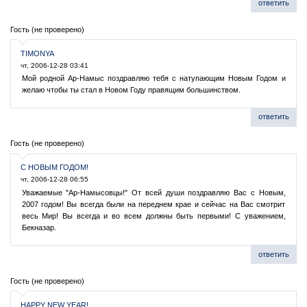
ответить
Гость (не проверено)
TIMONYA
чт, 2006-12-28 03:41
Мой родной Ар-Намыс поздравляю тебя с натупающим Новым Годом и
желаю чтобы ты стал в Новом Году правящим большинством.
ответить
Гость (не проверено)
С НОВЫМ ГОДОМ!
чт, 2006-12-28 06:55
Уважаемые "Ар-Намысовцы!" От всей души поздравляю Вас с Новым,
2007 годом! Вы всегда были на переднем крае и сейчас на Вас смотрит
весь Мир! Вы всегда и во всем должны быть первыми! С уважением,
Бекназар.
ответить
Гость (не проверено)
HAPPY NEW YEAR!