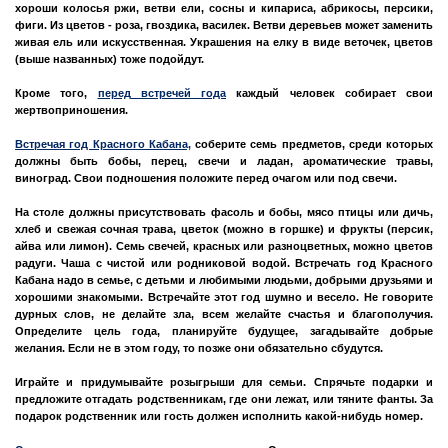
хороши колосья ржи, ветви ели, сосны и кипариса, абрикосы, персики,
фиги. Из цветов - роза, гвоздика, василек. Ветви деревьев может заменить
живая ель или искусственная. Украшения на елку в виде веточек, цветов
(выше названных) тоже подойдут.
Кроме того,
перед встречей года
каждый человек собирает свои
жертвоприношения.
Встречая год Красного Кабана,
соберите семь предметов, среди которых
должны быть бобы, перец, свечи и ладан, ароматические травы,
виноград. Свои подношения положите перед очагом или под свечи.
На столе должны присутствовать фасоль и бобы, мясо птицы или дичь,
хлеб и свежая сочная трава, цветок (можно в горшке) и фрукты (персик,
айва или лимон). Семь свечей, красных или разноцветных, можно цветов
радуги. Чаша с чистой или родниковой водой. Встречать год Красного
Кабана надо в семье, с детьми и любимыми людьми, добрыми друзьями и
хорошими знакомыми. Встречайте этот год шумно и весело. Не говорите
дурных слов, не делайте зла, всем желайте счастья и благополучия.
Определите цель года, планируйте будущее, загадывайте добрые
желания. Если не в этом году, то позже они обязательно сбудутся.
Играйте и придумывайте розыгрыши для семьи. Спрячьте подарки и
предложите отгадать родственникам, где они лежат, или тяните фанты. За
подарок родственник или гость должен исполнить какой-нибудь номер.