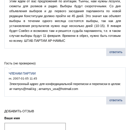
этим ждем от вас предложений по агитации. Тынчы, нам нужны лозунги,
сюжеты для роликов и радио. Выборы будут скоротечными. Со дня
объявления выборов и до первого заседания парламента по новой
редакции Конституции должно пройти не 45 дней. Это значит как объявят
выборы в течении одного месяца состоятся выборы, так как для
установления результатов нужно еще несколько дней (10-15). 8 января
будет Совбез и возможно там и решится судьба парламента, т.е. в таком
случае выборы будут 11 февраля. Времени в обрез, нужно быть готовым
ко всему. ШТАБ ПАРТИИ АР-НАМЫС
ответить
Гость (не проверено)
ЧЛЕНАМ ПАРТИИ
пт, 2007-01-05 11:45
Электронный адрес для конфедициальной переписки и переписки в целом:
ar-namys@mail.kg
;
arnamys_usa@hotmail.com
ответить
ДОБАВИТЬ ОТЗЫВ
Ваше имя