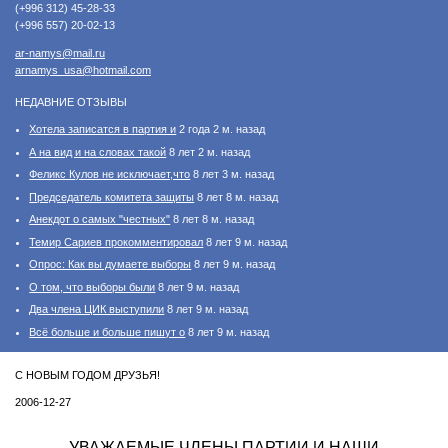
(+996 312) 45-28-33
(+996 557) 20-02-13
ar-namys@mail.ru
arnamys_usa@hotmail.com
НЕДАВНИЕ ОТЗЫВЫ
Хотела записатся в партия и
2 года 2 м. назад
А на вид и на словах такой
8 лет 2 м. назад
Феликс Кулов не исключает,что
8 лет 3 м. назад
Председатель комитета защиты
8 лет 8 м. назад
Анекдот о самых "честных"
8 лет 8 м. назад
Темир Сариев прокомментировал
8 лет 9 м. назад
Опрос: Как вы думаете выборы
8 лет 9 м. назад
О том, что выборы были
8 лет 9 м. назад
Два члена ЦИК выступили
8 лет 9 м. назад
Всё больше и больше пишут о
8 лет 9 м. назад
С НОВЫМ ГОДОМ ДРУЗЬЯ!
2006-12-27
УВАЖАЕМЫЕ ЧЛЕНЫ ПАРТИИ И НАШИ