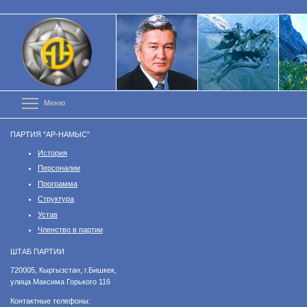
Перейти
к
основному
содержанию
Toggle menu visibility
Меню
ПАРТИЯ "АР-НАМЫС"
История
Персоналии
Программа
Структура
Устав
Членство в партии
ШТАБ ПАРТИИ
​720005, Кыргызстан, г.Бишкек,
улица Максима Горького 116
Контактные телефоны: