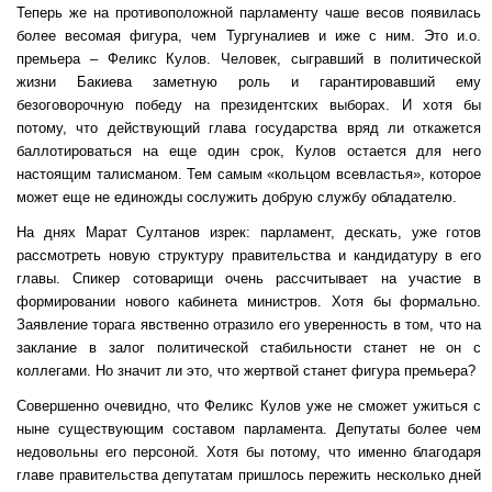
Теперь же на противоположной парламенту чаше весов появилась
более весомая фигура, чем Тургуналиев и иже с ним. Это и.о.
премьера – Феликс Кулов. Человек, сыгравший в политической
жизни Бакиева заметную роль и гарантировавший ему
безоговорочную победу на президентских выборах. И хотя бы
потому, что действующий глава государства вряд ли откажется
баллотироваться на еще один срок, Кулов остается для него
настоящим талисманом. Тем самым «кольцом всевластья», которое
может еще не единожды сослужить добрую службу обладателю.
На днях Марат Султанов изрек: парламент, дескать, уже готов
рассмотреть новую структуру правительства и кандидатуру в его
главы. Спикер сотоварищи очень рассчитывает на участие в
формировании нового кабинета министров. Хотя бы формально.
Заявление торага явственно отразило его уверенность в том, что на
заклание в залог политической стабильности станет не он с
коллегами. Но значит ли это, что жертвой станет фигура премьера?
Совершенно очевидно, что Феликс Кулов уже не сможет ужиться с
ныне существующим составом парламента. Депутаты более чем
недовольны его персоной. Хотя бы потому, что именно благодаря
главе правительства депутатам пришлось пережить несколько дней