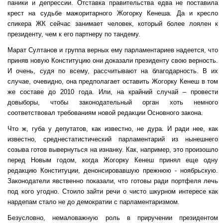
паники и депрессии. Отставка правительства едва не поставила
крест на судьбе мажоритарного Жогорку Кенеша. Да и кресло
спикера ЖК сейчас занимает человек, который более лоялен к
президенту, чем к его партнеру по тандему.
Марат Султанов и группа верных ему парламентариев надеется, что
приняв новую Конституцию они доказали президенту свою верность.
И очень, судя по всему, рассчитывают на благодарность. В их
случае, очевидно, она предполагает оставить Жогорку Кенеш в том
же составе до 2010 года. Или, на крайний случай – провести
довыборы, чтобы законодательный орган хоть немного
соответствовал требованиям новой редакции Основного закона.
Что ж, губа у депутатов, как известно, не дура. И ради нее, как
известно, среднестатистический парламентарий из нынешнего
созыва готов вывернуться на изнанку. Как, например, это произошло
перед Новым годом, когда Жогорку Кенеш принял еще одну
редакцию Конституции, денонсировавшую прежнюю - ноябрьскую.
Законодатели явственно показали, что готовы ради портфеля лечь
под кого угодно. Стоило зайти речи о чисто шкурном интересе как
нардепам стало не до демократии с парламентаризмом.
Безусловно, немаловажную роль в приручении президентом