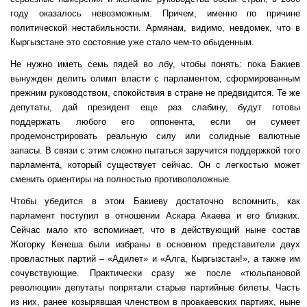
году оказалось невозможным. Причем, именно по причине
политической нестабильности. Армянам, видимо, невдомек, что в
Кыргызстане это состояние уже стало чем-то обыденным.
Не нужно иметь семь пядей во лбу, чтобы понять: пока Бакиев
вынужден делить олимп власти с парламентом, сформированным
прежним руководством, спокойствия в стране не предвидится. Те же
депутаты, дай президент еще раз слабину, будут готовы
поддержать любого его оппонента, если он сумеет
продемонстрировать реальную силу или солидные валютные
запасы. В связи с этим сложно пытаться заручится поддержкой того
парламента, который существует сейчас. Он с легкостью может
сменить ориентиры на полностью противоположные.
Чтобы убедится в этом Бакиеву достаточно вспомнить, как
парламент поступил в отношении Аскара Акаева и его близких.
Сейчас мало кто вспоминает, что в действующий ныне состав
Жогорку Кенеша были избраны в основном представители двух
провластных партий – «Адилет» и «Алга, Кыргызстан!», а также им
сочувствующие. Практически сразу же после «тюльпановой
революции» депутаты попрятали старые партийные билеты. Часть
из них, ранее козырявшая членством в проакаевских партиях, ныне