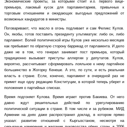
Экономические проекты, за которыми стоит и.о. первого вице-
премьера, лакомый кусок для парламентариев, привычных к
торговым отношениям и ожидающих выгодных предложений от
возможных кандидатов в министры.
Поговаривают, что масло в огонь подливает и сам Феликс Кулов.
Он, якобы, готов поставить президенту ультиматум: либо он, либо
парламент. Волей политической игры Кулов уже несколько месяцев
как пребывает по обратную сторону баррикад от парламента. И дело
даже не в том, что генерал занимает пост премьера, который
традиционно вызывает приступы аллергии у депутатов. Кулов,
вероятно, рассчитывает сформировать лояльное к нему партийное
большинство в Жогорку Кенеше. А это, по сути, и есть реальная
власть в стране. Если, конечно, парламент в очередной раз не
примет еще одну редакцию Конституции, в которой теперь уберет и
положения о партийных списках.
Время подгоняет Кулова. Время играет против Бакиева. От него
давно ждут решительных действий по урегулированию
политической ситуации в стране. В том числе и за рубежом. МИД
Армении на днях даже распространил доклад, в котором прямо
указал: развитие отношений с Кыргызстаном, несмотря на
серьезные намерения и желание руководства обеих стран, в 2006