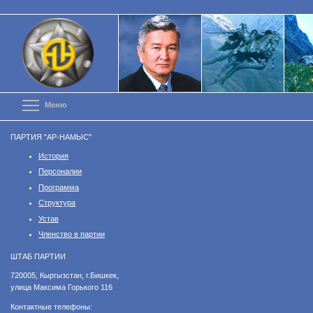
Перейти
к
основному
содержанию
Toggle menu visibility
Меню
ПАРТИЯ "АР-НАМЫС"
История
Персоналии
Программа
Структура
Устав
Членство в партии
ШТАБ ПАРТИИ
​720005, Кыргызстан, г.Бишкек,
улица Максима Горького 116
Контактные телефоны: