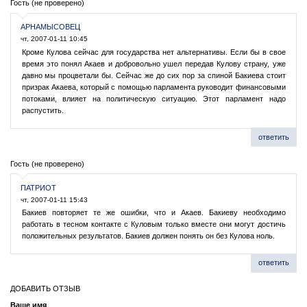
Гость (не проверено)
АРНАМЫСОВЕЦ
чт, 2007-01-11 10:45
Кроме Кулова сейчас для государства нет альтернативы. Если бы в свое
время это понял Акаев и добровольно ушел передав Кулову страну, уже
давно мы процветали бы. Сейчас же до сих пор за спиной Бакиева стоит
призрак Акаева, который с помощью парламента руководит финансовыми
потоками, влияет на политическую ситуацию. Этот парламент надо
распустить.
ответить
Гость (не проверено)
ПАТРИОТ
чт, 2007-01-11 15:43
Бакиев повторяет те же ошибки, что и Акаев. Бакиеву необходимо
работать в тесном контакте с Куловым только вместе они могут достичь
положительных результатов. Бакиев должен понять он без Кулова ноль.
ответить
ДОБАВИТЬ ОТЗЫВ
Ваше имя