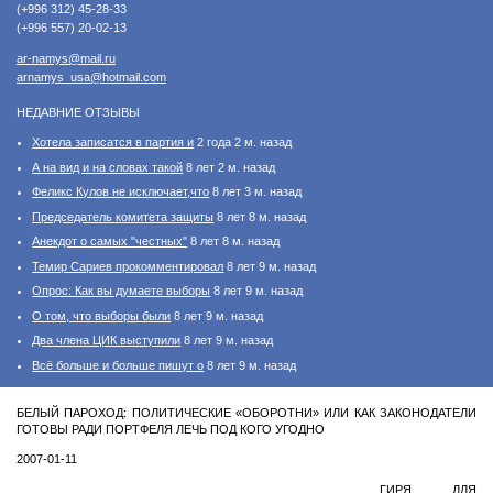
(+996 312) 45-28-33
(+996 557) 20-02-13
ar-namys@mail.ru
arnamys_usa@hotmail.com
НЕДАВНИЕ ОТЗЫВЫ
Хотела записатся в партия и
2 года 2 м. назад
А на вид и на словах такой
8 лет 2 м. назад
Феликс Кулов не исключает,что
8 лет 3 м. назад
Председатель комитета защиты
8 лет 8 м. назад
Анекдот о самых "честных"
8 лет 8 м. назад
Темир Сариев прокомментировал
8 лет 9 м. назад
Опрос: Как вы думаете выборы
8 лет 9 м. назад
О том, что выборы были
8 лет 9 м. назад
Два члена ЦИК выступили
8 лет 9 м. назад
Всё больше и больше пишут о
8 лет 9 м. назад
БЕЛЫЙ ПАРОХОД: ПОЛИТИЧЕСКИЕ «ОБОРОТНИ» ИЛИ КАК ЗАКОНОДАТЕЛИ
ГОТОВЫ РАДИ ПОРТФЕЛЯ ЛЕЧЬ ПОД КОГО УГОДНО
2007-01-11
ГИРЯ ДЛЯ