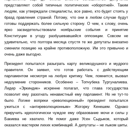
представляют собой типичных политических «оборотней». Таким
людям, как утверждали специалисты, все равно, кто будет стоять у
бразд правления страной. Потому, что они в любом случае будут
готовы поддержать более сильную сторону. О чем, к слову, очень
ярко засвидетельствовали ноябрьские события и принятие
Конституции в угоду разбушевавшейся оппозиции. Совсем не
удивительно, что полтора месяца спустя те же депутаты внезапно
сменили позицию на крайне противоположную. Им это привычно и
очень даже выгодно.
Президент попытался разыграть карту великодушного и мудрого
правителя. Он заявил, что готов работать с действующим
парламентом несмотря на любую критику. Чем, помнится, вызвал
недоумение сторонников. Особенно – Топчубека Тургуналиева.
Лидер «Эркиндик» искренне полагал, что глава государства
позволит ему разогнать ненавистный ему парламент. Но не тут-то
было. Логике вопреки «революционный» президент попытался
ужиться с «антиреволюционным» Жогорку Кенешем. Однако
приручить идеологически чуждое ему образование мочи и силы у
Бакиева не хватило. Не помог даже Усен Сыдыков, который
оказался мастером лихих комбинаций. А депутаты – не лыком шиты.