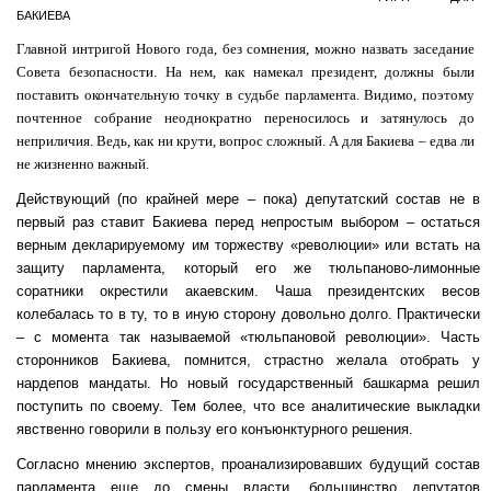
БАКИЕВА
Главной интригой Нового года, без сомнения, можно назвать заседание
Совета безопасности. На нем, как намекал президент, должны были
поставить окончательную точку в судьбе парламента. Видимо, поэтому
почтенное собрание неоднократно переносилось и затянулось до
неприличия. Ведь, как ни крути, вопрос сложный. А для Бакиева – едва ли
не жизненно важный.
Действующий (по крайней мере – пока) депутатский состав не в
первый раз ставит Бакиева перед непростым выбором – остаться
верным декларируемому им торжеству «революции» или встать на
защиту парламента, который его же тюльпаново-лимонные
соратники окрестили акаевским. Чаша президентских весов
колебалась то в ту, то в иную сторону довольно долго. Практически
– с момента так называемой «тюльпановой революции». Часть
сторонников Бакиева, помнится, страстно желала отобрать у
нардепов мандаты. Но новый государственный башкарма решил
поступить по своему. Тем более, что все аналитические выкладки
явственно говорили в пользу его конъюнктурного решения.
Согласно мнению экспертов, проанализировавших будущий состав
парламента еще до смены власти, большинство депутатов