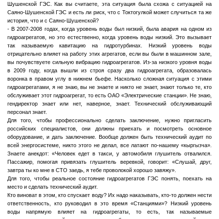
Шушенской ГЭС. Как вы считаете, эта ситуация была схожа с ситуацией на
Саяно-Шушенской ГЭС и есть ли риск, что с Токтогулкой может случиться та же
история, что и с Саяно-Шушенской?
- В 2007-2008 годах, когда уровень воды был низкий, была авария на одном из
гидроагрегатов, но это естественно, когда уровень воды низкий. Это вызывает
так называемую кавитацию на гидротурбинах. Низкий уровень воды
отрицательно влияет на работу этих агрегатов, если вы были в машинном зале,
вы почувствуете сильную вибрацию гидроагрегатов. Из-за низкого уровня воды
в 2009 году, когда вышли из строя сразу два гидроагрегата, образовалась
воронка в правом углу в нижнем бьефе. Насколько сложная ситуация с этими
гидроагрегатами, я не знаю, вы не знаете и никто не знает, знают только те, кто
обслуживает этот гидроагрегат, то есть ОАО «Электрические станции». Не знаю,
гендиректор знает или нет, наверное, знает. Технический обслуживающий
персонал знает.
Для того, чтобы профессионально сделать заключение, нужно пригласить
российских специалистов, они должны приехать и посмотреть основное
оборудование, и дать заключение. Вообще должен быть технический аудит по
всей энергосистеме, никто этого не делал, все латают по-нашему «кыргызча».
Знаете анекдот: «Человек едет в такси, у автомобиля глушитель отвалился.
Пассажир, помогая привязать глушитель веревкой, говорит: «Слушай, друг,
завтра ты ко мне в СТО заедь, я тебе проволокой хорошо завяжу».
Для того, чтобы реальное состояние гидроагрегатов ГЭС понять, поехать на
место и сделать технический аудит.
Кто виноват в этом, кто спускает воду? Их надо наказывать, кто-то должен нести
ответственность, кто руководил в это время «Станциями»? Низкий уровень
воды напрямую влияет на гидроагрегаты, то есть, так называемые