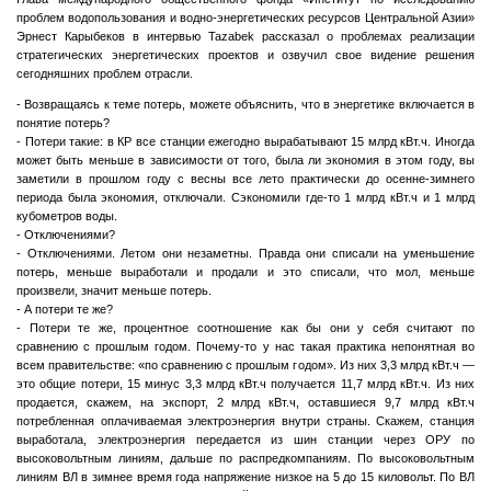
проблем водопользования и водно-энергетических ресурсов Центральной Азии»
Эрнест Карыбеков в интервью Tazabek рассказал о проблемах реализации
стратегических энергетических проектов и озвучил свое видение решения
сегодняшних проблем отрасли.
- Возвращаясь к теме потерь, можете объяснить, что в энергетике включается в
понятие потерь?
- Потери такие: в КР все станции ежегодно вырабатывают 15 млрд кВт.ч. Иногда
может быть меньше в зависимости от того, была ли экономия в этом году, вы
заметили в прошлом году с весны все лето практически до осенне-зимнего
периода была экономия, отключали. Сэкономили где-то 1 млрд кВт.ч и 1 млрд
кубометров воды.
- Отключениями?
- Отключениями. Летом они незаметны. Правда они списали на уменьшение
потерь, меньше выработали и продали и это списали, что мол, меньше
произвели, значит меньше потерь.
- А потери те же?
- Потери те же, процентное соотношение как бы они у себя считают по
сравнению с прошлым годом. Почему-то у нас такая практика непонятная во
всем правительстве: «по сравнению с прошлым годом». Из них 3,3 млрд кВт.ч —
это общие потери, 15 минус 3,3 млрд кВт.ч получается 11,7 млрд кВт.ч. Из них
продается, скажем, на экспорт, 2 млрд кВт.ч, оставшиеся 9,7 млрд кВт.ч
потребленная оплачиваемая электроэнергия внутри страны. Скажем, станция
выработала, электроэнергия передается из шин станции через ОРУ по
высоковольтным линиям, дальше по распредкомпаниям. По высоковольтным
линиям ВЛ в зимнее время года напряжение низкое на 5 до 15 киловольт. По ВЛ