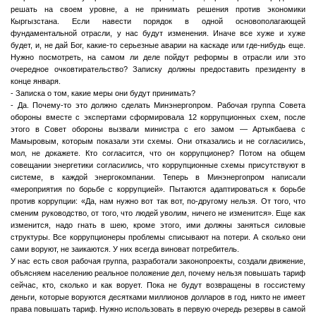
решать на своем уровне, а не принимать решения против экономики
Кыргызстана. Если навести порядок в одной основополагающей
фундаментальной отрасли, у нас будут изменения. Иначе все хуже и хуже
будет, и, не дай Бог, какие-то серьезные аварии на каскаде или где-нибудь еще.
Нужно посмотреть, на самом ли деле пойдут реформы в отрасли или это
очередное очковтирательство? Записку должны предоставить президенту в
конце января.
- Записка о том, какие меры они будут принимать?
- Да. Почему-то это должно сделать Минэнергопром. Рабочая группа Совета
обороны вместе с экспертами сформировала 12 коррупционных схем, после
этого в Совет обороны вызвали министра с его замом — Артыкбаева с
Мамыровым, которым показали эти схемы. Они отказались и не согласились,
мол, не докажете. Кто согласится, что он коррупционер? Потом на общем
совещании энергетики согласились, что коррупционные схемы присутствуют в
системе, в каждой энергокомпании. Теперь в Минэнергопром написали
«мероприятия по борьбе с коррупцией». Пытаются адаптироваться к борьбе
против коррупции: «Да, нам нужно вот так вот, по-другому нельзя. От того, что
сменим руководство, от того, что людей уволим, ничего не изменится». Еще как
изменится, надо гнать в шею, кроме этого, ими должны заняться силовые
структуры. Все коррупционеры проблемы списывают на потери. А сколько они
сами воруют, не заикаются. У них всегда виноват потребитель.
У нас есть своя рабочая группа, разработали законопроекты, создали движение,
объясняем населению реальное положение дел, почему нельзя повышать тариф
сейчас, кто, сколько и как ворует. Пока не будут возвращены в госсистему
деньги, которые воруются десятками миллионов долларов в год, никто не имеет
права повышать тариф. Нужно использовать в первую очередь резервы в самой