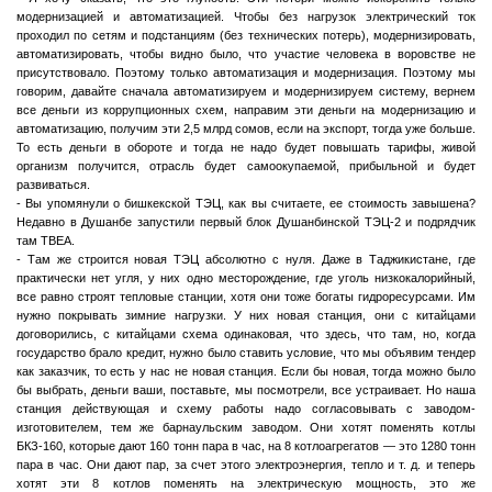
модернизацией и автоматизацией. Чтобы без нагрузок электрический ток
проходил по сетям и подстанциям (без технических потерь), модернизировать,
автоматизировать, чтобы видно было, что участие человека в воровстве не
присутствовало. Поэтому только автоматизация и модернизация. Поэтому мы
говорим, давайте сначала автоматизируем и модернизируем систему, вернем
все деньги из коррупционных схем, направим эти деньги на модернизацию и
автоматизацию, получим эти 2,5 млрд сомов, если на экспорт, тогда уже больше.
То есть деньги в обороте и тогда не надо будет повышать тарифы, живой
организм получится, отрасль будет самоокупаемой, прибыльной и будет
развиваться.
- Вы упомянули о бишкекской ТЭЦ, как вы считаете, ее стоимость завышена?
Недавно в Душанбе запустили первый блок Душанбинской ТЭЦ-2 и подрядчик
там ТВЕА.
- Там же строится новая ТЭЦ абсолютно с нуля. Даже в Таджикистане, где
практически нет угля, у них одно месторождение, где уголь низкокалорийный,
все равно строят тепловые станции, хотя они тоже богаты гидроресурсами. Им
нужно покрывать зимние нагрузки. У них новая станция, они с китайцами
договорились, с китайцами схема одинаковая, что здесь, что там, но, когда
государство брало кредит, нужно было ставить условие, что мы объявим тендер
как заказчик, то есть у нас не новая станция. Если бы новая, тогда можно было
бы выбрать, деньги ваши, поставьте, мы посмотрели, все устраивает. Но наша
станция действующая и схему работы надо согласовывать с заводом-
изготовителем, тем же барнаульским заводом. Они хотят поменять котлы
БКЗ-160, которые дают 160 тонн пара в час, на 8 котлоагрегатов — это 1280 тонн
пара в час. Они дают пар, за счет этого электроэнергия, тепло и т. д. и теперь
хотят эти 8 котлов поменять на электрическую мощность, это же