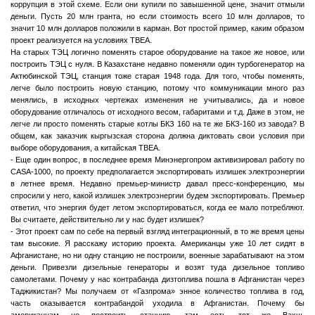
коррупция в этой схеме. Если они купили по завышенной цене, значит отмыли
деньги. Пусть 20 млн гранта, но если стоимость всего 10 млн долларов, то
значит 10 млн долларов положили в карман. Вот простой пример, каким образом
проект реализуется на условиях ТВЕА.
На старых ТЭЦ логично поменять старое оборудование на такое же новое, или
построить ТЭЦ с нуля. В Казахстане недавно поменяли один турбогенератор на
Актюбинской ТЭЦ, станция тоже старая 1948 года. Для того, чтобы поменять,
легче было построить новую станцию, потому что коммуникации много раз
менялись, в исходных чертежах изменения не учитывались, да и новое
оборудование отличалось от исходного весом, габаритами и т.д. Даже в этом, не
легче ли просто поменять старые котлы БКЗ 160 на те же БКЗ-160 из завода? В
общем, как заказчик кыргызская сторона должна диктовать свои условия при
выборе оборудования, а китайская ТВЕА.
- Еще один вопрос, в последнее время Минэнергопром активизировал работу по
CASA-1000, по проекту предполагается экспортировать излишек электроэнергии
в летнее время. Недавно премьер-министр давал пресс-конференцию, мы
спросили у него, какой излишек электроэнергии будем экспортировать. Премьер
ответил, что энергия будет летом экспортироваться, когда ее мало потребляют.
Вы считаете, действительно ли у нас будет излишек?
- Этот проект сам по себе на первый взгляд интеграционный, в то же время цены
там высокие. Я расскажу историю проекта. Американцы уже 10 лет сидят в
Афганистане, но ни одну станцию не построили, военные зарабатывают на этом
деньги. Привезли дизельные генераторы и возят туда дизельное топливо
самолетами. Почему у нас контрабанда дизтоплива пошла в Афганистан через
Таджикистан? Мы получаем от «Газпрома» энное количество топлива в год,
часть оказывается контрабандой уходила в Афганистан. Почему бы
американцам не построить станцию, там есть тот же Вахш,