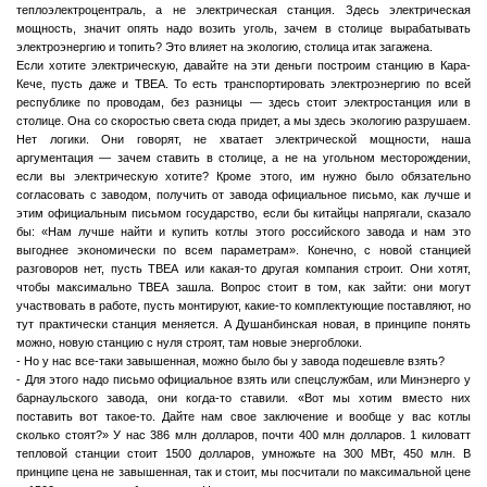
теплоэлектроцентраль, а не электрическая станция. Здесь электрическая
мощность, значит опять надо возить уголь, зачем в столице вырабатывать
электроэнергию и топить? Это влияет на экологию, столица итак загажена.
Если хотите электрическую, давайте на эти деньги построим станцию в Кара-
Кече, пусть даже и ТВЕА. То есть транспортировать электроэнергию по всей
республике по проводам, без разницы — здесь стоит электростанция или в
столице. Она со скоростью света сюда придет, а мы здесь экологию разрушаем.
Нет логики. Они говорят, не хватает электрической мощности, наша
аргументация — зачем ставить в столице, а не на угольном месторождении,
если вы электрическую хотите? Кроме этого, им нужно было обязательно
согласовать с заводом, получить от завода официальное письмо, как лучше и
этим официальным письмом государство, если бы китайцы напрягали, сказало
бы: «Нам лучше найти и купить котлы этого российского завода и нам это
выгоднее экономически по всем параметрам». Конечно, с новой станцией
разговоров нет, пусть ТВЕА или какая-то другая компания строит. Они хотят,
чтобы максимально ТВЕА зашла. Вопрос стоит в том, как зайти: они могут
участвовать в работе, пусть монтируют, какие-то комплектующие поставляют, но
тут практически станция меняется. А Душанбинская новая, в принципе понять
можно, новую станцию с нуля строят, там новые энергоблоки.
- Но у нас все-таки завышенная, можно было бы у завода подешевле взять?
- Для этого надо письмо официальное взять или спецслужбам, или Минэнерго у
барнаульского завода, они когда-то ставили. «Вот мы хотим вместо них
поставить вот такое-то. Дайте нам свое заключение и вообще у вас котлы
сколько стоят?» У нас 386 млн долларов, почти 400 млн долларов. 1 киловатт
тепловой станции стоит 1500 долларов, умножьте на 300 МВт, 450 млн. В
принципе цена не завышенная, так и стоит, мы посчитали по максимальной цене