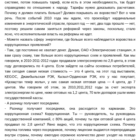
системе, потом повышать тариф, если есть в этом необходимость, так будет
справедливо по отношению к народу. Тарифы нужно доказывать расчетами.
Почему я должен платить больше? Должен покрывать их воровство? Вот о чем
речь. После событий 2010 года мы ждали, что произойдут кардинальные
изменения в энергетической отрасли, прошел год — нет, два года прошло — нет,
поэтому решили самим заняться реформой через законы, поскольку, стало
ясно, что исполнительная власть на реформы не идет.
- Можете назвать сферу энергетики, где больше всего наблюдается воровства и
коррупционных проявлений?
- Там, где постоянно не хватает денег. Думаю, ОАО «Электрические станции», я
вам сразу скажу, там больше всего коррупционных схем и проявлений. Как мы
говорили, в 2010-2011-2012 годах продавали электроэнергию по 2,8 цента, в этом
году договорились по 4 цента. Если зайдете на сайты основных потребителей,
там сегодня самая низкая стоимость — это 4 цента, на этот год выставили,
KEGOC, Джамбыльская РЭК, Кызыл-Ординская РЭК, кто у нас покупает,
«Қазақстан темір жолы», у них самая низкая оптовая цена — 4 цента, до 7
центов. Мы говорили об этом, за 2010,2011,2012 годы за счет экспорта
электроэнергии по цене, ниже оптовых на 1,2 цента, 70 млн долларов ушли мимо
государственной кассы.
- А разницу получают посредники.
- Разницу получают посредники, она расходится по карманам. Это
коррупционная схема? Коррупционная. Ты — руководитель, ты руководишь
государственной компанией, с 80% акций, почему ты при оптовой цене 4 цента
продавал по 2,8 цента? Явно видно, что это коррупционная схема. Почему
покупка топлива через посредников, почему лицензии выдаются перепродавцам
внутри страны, почему ежегодно огромное количество денег уходят на псевдо