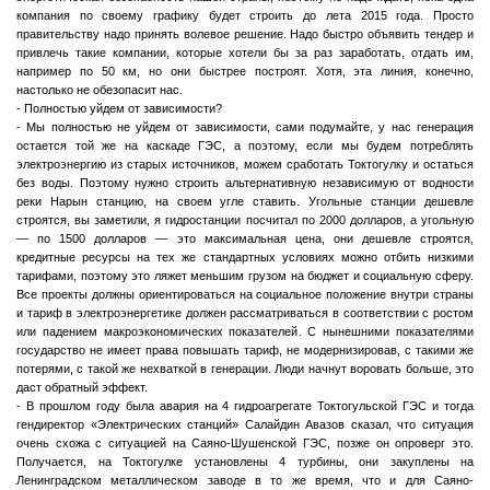
компания по своему графику будет строить до лета 2015 года. Просто
правительству надо принять волевое решение. Надо быстро объявить тендер и
привлечь такие компании, которые хотели бы за раз заработать, отдать им,
например по 50 км, но они быстрее построят. Хотя, эта линия, конечно,
настолько не обезопасит нас.
- Полностью уйдем от зависимости?
- Мы полностью не уйдем от зависимости, сами подумайте, у нас генерация
остается той же на каскаде ГЭС, а поэтому, если мы будем потреблять
электроэнергию из старых источников, можем сработать Токтогулку и остаться
без воды. Поэтому нужно строить альтернативную независимую от водности
реки Нарын станцию, на своем угле ставить. Угольные станции дешевле
строятся, вы заметили, я гидростанции посчитал по 2000 долларов, а угольную
— по 1500 долларов — это максимальная цена, они дешевле строятся,
кредитные ресурсы на тех же стандартных условиях можно отбить низкими
тарифами, поэтому это ляжет меньшим грузом на бюджет и социальную сферу.
Все проекты должны ориентироваться на социальное положение внутри страны
и тариф в электроэнергетике должен рассматриваться в соответствии с ростом
или падением макроэкономических показателей. С нынешними показателями
государство не имеет права повышать тариф, не модернизировав, с такими же
потерями, с такой же нехваткой в генерации. Люди начнут воровать больше, это
даст обратный эффект.
- В прошлом году была авария на 4 гидроагрегате Токтогульской ГЭС и тогда
гендиректор «Электрических станций» Салайдин Авазов сказал, что ситуация
очень схожа с ситуацией на Саяно-Шушенской ГЭС, позже он опроверг это.
Получается, на Токтогулке установлены 4 турбины, они закуплены на
Ленинградском металлическом заводе в то же время, что и для Саяно-