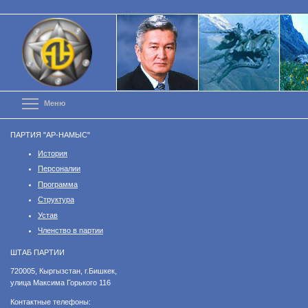
Перейти
к
основному
содержанию
Toggle menu visibility
Меню
ПАРТИЯ "АР-НАМЫС"
История
Персоналии
Программа
Структура
Устав
Членство в партии
ШТАБ ПАРТИИ
​720005, Кыргызстан, г.Бишкек,
улица Максима Горького 116
Контактные телефоны: