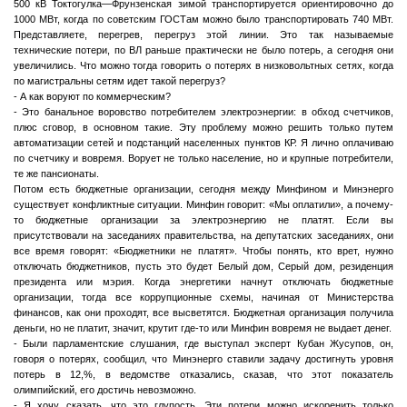
500 кВ Токтогулка—Фрунзенская зимой транспортируется ориентировочно до
1000 МВт, когда по советским ГОСТам можно было транспортировать 740 МВт.
Представляете, перегрев, перегруз этой линии. Это так называемые
технические потери, по ВЛ раньше практически не было потерь, а сегодня они
увеличились. Что можно тогда говорить о потерях в низковольтных сетях, когда
по магистральны сетям идет такой перегруз?
- А как воруют по коммерческим?
- Это банальное воровство потребителем электроэнергии: в обход счетчиков,
плюс сговор, в основном такие. Эту проблему можно решить только путем
автоматизации сетей и подстанций населенных пунктов КР. Я лично оплачиваю
по счетчику и вовремя. Ворует не только население, но и крупные потребители,
те же пансионаты.
Потом есть бюджетные организации, сегодня между Минфином и Минэнерго
существует конфликтные ситуации. Минфин говорит: «Мы оплатили», а почему-
то бюджетные организации за электроэнергию не платят. Если вы
присутствовали на заседаниях правительства, на депутатских заседаниях, они
все время говорят: «Бюджетники не платят». Чтобы понять, кто врет, нужно
отключать бюджетников, пусть это будет Белый дом, Серый дом, резиденция
президента или мэрия. Когда энергетики начнут отключать бюджетные
организации, тогда все коррупционные схемы, начиная от Министерства
финансов, как они проходят, все высветятся. Бюджетная организация получила
деньги, но не платит, значит, крутит где-то или Минфин вовремя не выдает денег.
- Были парламентские слушания, где выступал эксперт Кубан Жусупов, он,
говоря о потерях, сообщил, что Минэнерго ставили задачу достигнуть уровня
потерь в 12,%, в ведомстве отказались, сказав, что этот показатель
олимпийский, его достичь невозможно.
- Я хочу сказать, что это глупость. Эти потери можно искоренить только