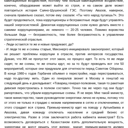
кавитационные воздействия, поэтому чем больше кавитационное воздействие,
конечно, оборудование может выйти из строя, и на самом деле может
повториться история Саяно-Шушенской ГЭС. Поэтому Авазов, наверное,
сначала правильно сказал, потом ему сказали: «Ты чего народ пугаешь?». Это
будет продолжаться, пока коррупционеры и безграмотные люди будут управлять
нашей энергосистемой. Демонтаж коррупционных схем нужно делать вместе с
самими коррупционерами, их немного — 20-25 человек. Помимо воровства
большая беда — безграмотность, тем более безграмотность в управлении
стратегической отраслью.
- Люди остаются те же и новые придумают, да?
- И люди те же и схемы старые, Минэнерго инициировало законопроект, который
не решает проблемы коррупции в отрасли, против интересов государства.
Думаю, что ЖК не пропустит этот закон, но процесс идет. То есть те же люди
сидят, те же схемы, те же откаты идут, но за то будут проводить вот эти 50
мероприятий, которые они придумали для отчетности перед Советом Обороны.
В конце 1980-х годов Горбачев объявил о перестройке, надо перестраиваться,
надо по-другому жить. Один из генералов звонит в Москву в генштаб на
следующий день и докладывает: «Товарищ генерал-полковник, такая-то ракетная
дивизия перестроилась в полном составе». Точно так же через год они будут
рапортовать, что убрали коррупционные схемы. Я не верю. Мне такой министр,
такое министерство, такие руководители-энергетики лично не нужны, потому что
от этого не только я страдаю с низким напряжением в сетях и отключениями, от
этого страдает вся страна. Премьер-министр идет на поводу у Артыкбаева и
Авазова, давая команду отключать население и средний бизнес от
электричества. Разве в этом заключается работа кабинета министров? Есть
возможность договориться с Казахстаном взять дополнительную мощность,
энергетики не могут решить этот вопрос, значит, премьер-министр должен