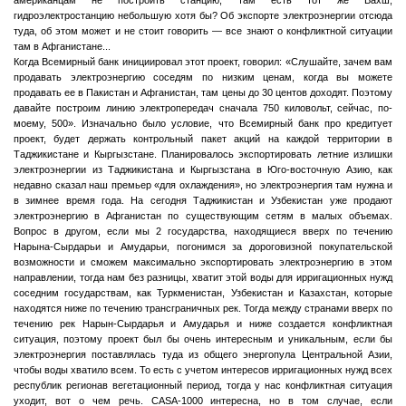
гидроэлектростанцию небольшую хотя бы? Об экспорте электроэнергии отсюда
туда, об этом может и не стоит говорить — все знают о конфликтной ситуации
там в Афганистане...
Когда Всемирный банк инициировал этот проект, говорил: «Слушайте, зачем вам
продавать электроэнергию соседям по низким ценам, когда вы можете
продавать ее в Пакистан и Афганистан, там цены до 30 центов доходят. Поэтому
давайте построим линию электропередач сначала 750 киловольт, сейчас, по-
моему, 500». Изначально было условие, что Всемирный банк про кредитует
проект, будет держать контрольный пакет акций на каждой территории в
Таджикистане и Кыргызстане. Планировалось экспортировать летние излишки
электроэнергии из Таджикистана и Кыргызстана в Юго-восточную Азию, как
недавно сказал наш премьер «для охлаждения», но электроэнергия там нужна и
в зимнее время года. На сегодня Таджикистан и Узбекистан уже продают
электроэнергию в Афганистан по существующим сетям в малых объемах.
Вопрос в другом, если мы 2 государства, находящиеся вверх по течению
Нарына-Сырдарьи и Амударьи, погонимся за дороговизной покупательской
возможности и сможем максимально экспортировать электроэнергию в этом
направлении, тогда нам без разницы, хватит этой воды для ирригационных нужд
соседним государствам, как Туркменистан, Узбекистан и Казахстан, которые
находятся ниже по течению трансграничных рек. Тогда между странами вверх по
течению рек Нарын-Сырдарья и Амударья и ниже создается конфликтная
ситуация, поэтому проект был бы очень интересным и уникальным, если бы
электроэнергия поставлялась туда из общего энергопула Центральной Азии,
чтобы воды хватило всем. То есть с учетом интересов ирригационных нужд всех
республик регионав вегетационный период, тогда у нас конфликтная ситуация
уходит, вот о чем речь. CASA-1000 интересна, но в том случае, если