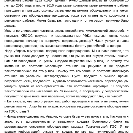
ремонтные работы, куда уходят деньги? Нужно сделать анализ за последние 10
лет до 2010 года и после 2010 года какие компании какие ремонтные работы
проводили и проводят, сколько затрачено на ремонт оборудования и в каком
состоянии это оборудование находится, тогда все станет ясно коррупция в
ремонтных работах. Может быть, так часто один и тот же ремонт не нужно было
делать.
Услуги регулирования частоты, здесь потребитель «Алматинский энергосбыт»
покупает, KEGOC покупает, и вышеназванные РЭКи покупают опять через
посредников, почему не напрямую подписать договор? Наши услуги и наша
цена всегда дешевле, чем казахская система берет у российской на севере.
Надо убирать внутренних посредников-перепродавцов. Мы с вами поняли, что
рынка нет. Если доведем до населения, что рынка нет внутри страны, значит,
нам эти посредники не нужны. Создали искусственный рынок, но почему эти
компании не построят маленькую станцию на речушке и не продают
электроэнергию? Вот это рынок. Почему эта компания не построит маленькую
станцию на угольном месторождении? Пусть продают в зимнее время,
потребность есть, продавайте. А давать возможность частникам-перепродавцам
уводить деньги из госэнергосистемы это настоящая коррупция. Я покупаю
электроэнергию как население по 70 тыйынов, а посредники у энергосистемы
покупают по цене ниже, чем население, потом перепродают. Это, что рынок?
- Вы сказали, что много ремонтных работ проводится и никто не знает, нужен
ремонт или нет. А как бы вы охарактеризовали текущее состояние оборудования
на ГЭС страны?
- Изношенное однозначно. Аварии, которые были — это показатель. Насколько я
знаю, есть договоренность о выделении кредита Всемирного банка на
модернизацию основного оборудования каскада Токтогульской ГЭС. Я не
владею информацией, открыт ли кредит, но кто дал технический анализ