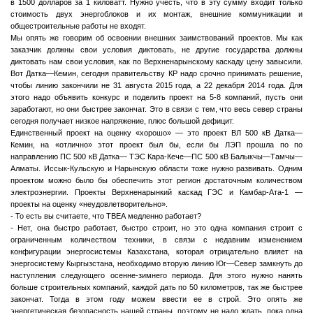
в 1500 долларов за 1 киловатт. Нужно учесть, что в эту сумму входит только
стоимость двух энергоблоков и их монтаж, внешние коммуникации и
общестроительные работы не входят.
Мы опять же говорим об освоении внешних заимствований проектов. Мы как
заказчик должны свои условия диктовать, не другие государства должны
диктовать нам свои условия, как по Верхненарынскому каскаду цену завысили.
Вот Датка—Кемин, сегодня правительству КР надо срочно принимать решение,
чтобы линию закончили не 31 августа 2015 года, а 22 декабря 2014 года. Для
этого надо объявить конкурс и поделить проект на 5-8 компаний, пусть они
заработают, но они быстрее закончат. Это в связи с тем, что весь север страны
сегодня получает низкое напряжение, плюс большой дефицит.
Единственный проект на оценку «хорошо» — это проект ВЛ 500 кВ Датка—
Кемин, на «отлично» этот проект был бы, если бы ЛЭП прошла по по
направлению ПС 500 кВ Датка— ТЭС Кара-Кече—ПС 500 кВ Балыкчы—Тамчы—
Алматы. Иссык-Кульскую и Нарынскую области тоже нужно развивать. Одним
проектом можно было бы обеспечить этот регион достаточным количеством
электроэнергии. Проекты Верхненарынкий каскад ГЭС и Камбар-Ата-1 —
проекты на оценку «неудовлетворительно».
- То есть вы считаете, что ТВЕА медленно работает?
- Нет, она быстро работает, быстро строит, но это одна компания строит с
ограниченным количеством техники, в связи с недавним изменением
конфигурации энергосистемы Казахстана, которая отрицательно влияет на
энергосистему Кыргызстана, необходимо вторую линию Юг—Север замкнуть до
наступления следующего осенне-зимнего периода. Для этого нужно нанять
больше строительных компаний, каждой дать по 50 километров, так же быстрее
закончат. Тогда в этом году можем ввести ее в строй. Это опять же
энергетическая безопасность нашей страны, поэтому не надо ждать, пока одна