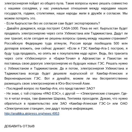
электроэнергия пойдет из общего пула. Такие вопросы нужно решать совместно
с нашими соседями, у нас уникальные отношения между народами наших
государств, годами, столетиями, наши народы жили в дружбе и согласии. Мы
можем потерять это.
- Если Кыргызстан без их согласия сам будет экспортировать?
- Давайте дождемся, когда построят CASA-1000. Пока ее нет. Кыргызстан будет
продавать электроэнергию через сети Узбекистана или Таджикистана. Дадут ли
они транзит, если сегодня не решены вопросы границ между нашими странами?
Российскую Федерацию туда втянули, Россия вроде пообещала 500 млн
долларов вложить, они сейчас думают: «Если я ГЭС Камбар-Ата-1 построю, я
буду туда продавать, но опять же к покупателям надо идти». Ведь, без транзита
через сети «Узбекэнерго» и «Барки-Точик» в Афганистан и Пакистан не
поставишь свою дорогую электроэнергию из будущих новых ГЭС. Решать нужно
с Узбекистаном и Таджикистаном. Да и потом, электроэнергия Узбекистана и
Таджикистана всегда будет дешевле кыргызской от Камбар-Атинских и
Верхненарынских ГЭС. Вот и думайте, можем ли мы беспрепятственно
размещать свою электроэнергию в Юго-Восточной Азии.
- Последний вопрос по Камбар-Ате, кто представляет ЗАО?
- Не знаю, с той стороны «РАО ЕЭС», с другой — «Электрические станции». Где-
то я читал вчера, там фамилии Шарова, Тентиева проходили. Думаю, что нужно
обратиться в правительство или ЗАО «Камбар-Атинская ГЭС-1» или ОАО
«Электрические станции», они дадут полную информацию.
http://analitika.akipress.org/news:4953
ДОБАВИТЬ ОТЗЫВ