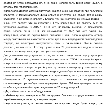
состояния этого оборудования, я не знаю. Должен быть технический аудит, о
котором мы говорили выше.
Кыргызская сторона должна выступать как полноценный заказчик при получении
кредитов у международных финансовых институтов, со своим техническим
заданием, а не идти на поводу у Банков, тех же иностранных консультантов. Я
знаю, что делают эти консультанты. Есть консультант по проекту АБР по
установке системы SCADA в НЭСК, его, по-моему, выгнали из Всемирного
банка. Теперь он в НЭСК, как консультант от АБР, для чего такой нам
консультант, если из одного банка выгнали? Очень сложно доказать сговор
между заказчиком, консультантом и потенциальным подрядчиком до проведения
тендера, но некоторые консультанты этим и занимаются. Очень сложно
доказать, но они есть. Поэтому нужно к тем 20 добавить тех людей, которые
занимаются тендерами, через которых все проходит.
Для демонтажа коррупционных схем, во-первых, надо самих коррупционеров
убирать. Я, например, никак не могу понять даже по ТВЕА. Ни в одной стране,
когда еще основной поставщик не определен, никто не имеет права ездить в эту
компанию и вести переговоры. А у нас тут целая команда депутатов вместе с
министром поехала до объявления конкурса для выбора основного поставщика.
Никто не имеет права даже общаться, соприкасаться, не то, что встречаться и
обговаривать. В цивилизованном мире это называется коррупционная
составляющая при выборе генпродрядчика. Кроме 386 млн долларов если не
ошибаюсь, еще какой-то грант выделили на 20 млн долларов?
- Да, мебель, там список оборудования.
- Мебель купили, наверное, в 10 раз дороже. Вот вам и коррупционная схема
зарабатывания, если есть, я не утверждаю.
Надо просто узнать, по каким ценам они покупают, тогда будет видно, где