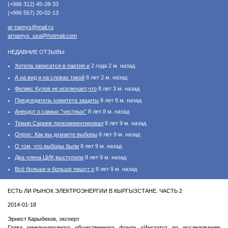
(+996 312) 45-28-33
(+996 557) 20-02-13
ar-namys@mail.ru
arnamys_usa@hotmail.com
НЕДАВНИЕ ОТЗЫВЫ
Хотела записатся в партия и
2 года 2 м. назад
А на вид и на словах такой
8 лет 2 м. назад
Феликс Кулов не исключает,что
8 лет 3 м. назад
Председатель комитета защиты
8 лет 8 м. назад
Анекдот о самых "честных"
8 лет 8 м. назад
Темир Сариев прокомментировал
8 лет 9 м. назад
Опрос: Как вы думаете выборы
8 лет 9 м. назад
О том, что выборы были
8 лет 9 м. назад
Два члена ЦИК выступили
8 лет 9 м. назад
Всё больше и больше пишут о
8 лет 9 м. назад
ЕСТЬ ЛИ РЫНОК ЭЛЕКТРОЭНЕРГИИ В КЫРГЫЗСТАНЕ. ЧАСТЬ 2
2014-01-18
Эрнест Карыбеков, эксперт
Глава международного общественного фонда «Институт по исследованию