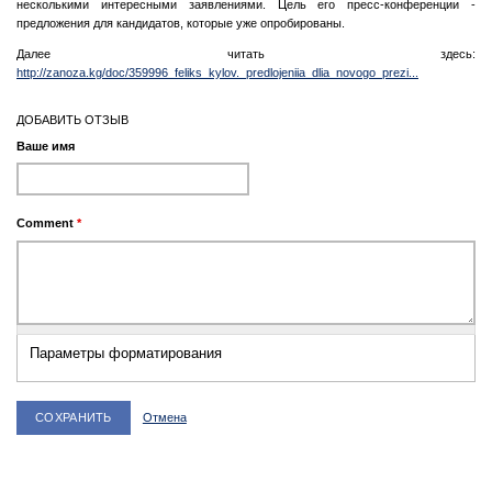
несколькими интересными заявлениями. Цель его пресс-конференции -
предложения для кандидатов, которые уже опробированы.
Далее читать здесь:
http://zanoza.kg/doc/359996_feliks_kylov._predlojeniia_dlia_novogo_prezi...
ДОБАВИТЬ ОТЗЫВ
Ваше имя
Comment
*
Параметры форматирования
Отмена