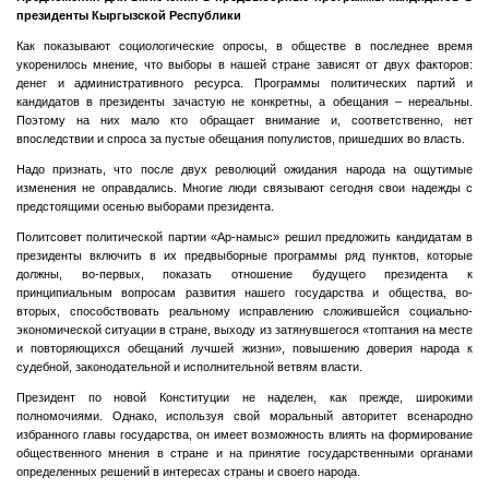
президенты Кыргызской Республики
Как показывают социологические опросы, в обществе в последнее время
укоренилось мнение, что выборы в нашей стране зависят от двух факторов:
денег и административного ресурса. Программы политических партий и
кандидатов в президенты зачастую не конкретны, а обещания – нереальны.
Поэтому на них мало кто обращает внимание и, соответственно, нет
впоследствии и спроса за пустые обещания популистов, пришедших во власть.
Надо признать, что после двух революций ожидания народа на ощутимые
изменения не оправдались. Многие люди связывают сегодня свои надежды с
предстоящими осенью выборами президента.
Политсовет политической партии «Ар-намыс» решил предложить кандидатам в
президенты включить в их предвыборные программы ряд пунктов, которые
должны, во-первых, показать отношение будущего президента к
принципиальным вопросам развития нашего государства и общества, во-
вторых, способствовать реальному исправлению сложившейся социально-
экономической ситуации в стране, выходу из затянувшегося «топтания на месте
и повторяющихся обещаний лучшей жизни», повышению доверия народа к
судебной, законодательной и исполнительной ветвям власти.
Президент по новой Конституции не наделен, как прежде, широкими
полномочиями. Однако, используя свой моральный авторитет всенародно
избранного главы государства, он имеет возможность влиять на формирование
общественного мнения в стране и на принятие государственными органами
определенных решений в интересах страны и своего народа.