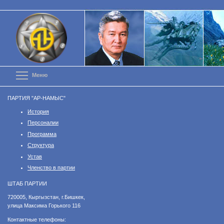
Перейти
к
основному
содержанию
Toggle menu visibility
Меню
ПАРТИЯ "АР-НАМЫС"
История
Персоналии
Программа
Структура
Устав
Членство в партии
ШТАБ ПАРТИИ
​720005, Кыргызстан, г.Бишкек,
улица Максима Горького 116
Контактные телефоны: