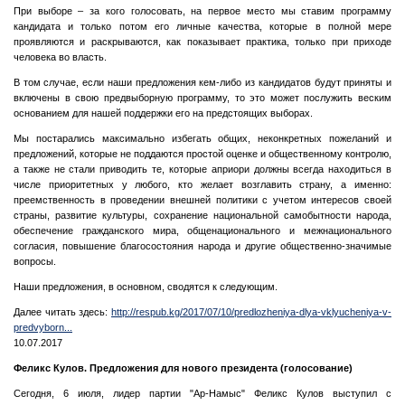
При выборе – за кого голосовать, на первое место мы ставим программу
кандидата и только потом его личные качества, которые в полной мере
проявляются и раскрываются, как показывает практика, только при приходе
человека во власть.
В том случае, если наши предложения кем-либо из кандидатов будут приняты и
включены в свою предвыборную программу, то это может послужить веским
основанием для нашей поддержки его на предстоящих выборах.
Мы постарались максимально избегать общих, неконкретных пожеланий и
предложений, которые не поддаются простой оценке и общественному контролю,
а также не стали приводить те, которые априори должны всегда находиться в
числе приоритетных у любого, кто желает возглавить страну, а именно:
преемственность в проведении внешней политики с учетом интересов своей
страны, развитие культуры, сохранение национальной самобытности народа,
обеспечение гражданского мира, общенационального и межнационального
согласия, повышение благосостояния народа и другие общественно-значимые
вопросы.
Наши предложения, в основном, сводятся к следующим.
Далее читать здесь:
http://respub.kg/2017/07/10/predlozheniya-dlya-vklyucheniya-v-
predvyborn...
10.07.2017
Феликс Кулов. Предложения для нового президента (голосование)
Сегодня, 6 июля, лидер партии "Ар-Намыс" Феликс Кулов выступил с