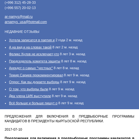
(+996 312) 45-28-33
(+996 557) 20-02-13
ar-namys@mail.ru
arnamys_usa@hotmail.com
НЕДАВНИЕ ОТЗЫВЫ
Хотела записатся в партия и
2 года 2 м. назад
А на вид и на словах такой
8 лет 2 м. назад
Феликс Кулов не исключает,что
8 лет 3 м. назад
Председатель комитета защиты
8 лет 8 м. назад
Анекдот о самых "честных"
8 лет 8 м. назад
Темир Сариев прокомментировал
8 лет 9 м. назад
Опрос: Как вы думаете выборы
8 лет 9 м. назад
О том, что выборы были
8 лет 9 м. назад
Два члена ЦИК выступили
8 лет 9 м. назад
Всё больше и больше пишут о
8 лет 9 м. назад
ПРЕДЛОЖЕНИЯ ДЛЯ ВКЛЮЧЕНИЯ В ПРЕДВЫБОРНЫЕ ПРОГРАММЫ
КАНДИДАТОВ В ПРЕЗИДЕНТЫ КЫРГЫЗСКОЙ РЕСПУБЛИКИ.
2017-07-10
Предложения для включения в предвыборные программы кандидатов в