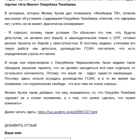
партии «Ата Мекен» Омурбека Текебаева
В интервью, которое Феликс Кулов дал телеканалу «Жалбырак ТВ», политик
рассказал об условиях содержания Омурбека Текебаева, отметив, что «дворика
нет, гулять он не может, фактически изолирован»:
- Я спросил, почему такие условия. Он объяснил это тем, что, будучи
депутатом, он активно вел борьбу в законодательном плане с ОПГ, готовил
разные проекты по борьбе с преступностью. И поэтому, видимо, учитывая его
такую работу как депутата, руководство ГСИН посчитало, что есть
определенная угроза его жизни.
И когда они переговорили с Омурбеком Чиркешовичем, было видимо такое
обоюдное решение принято, что он должен находиться все-таки отдельно от
остального контингента. Потому что мало ли - вдруг какие-то провокации…
Поэтому здесь нельзя осуждать руководство ГСИН, и в то же время мы
понимаем, что ограниченная свобода - это все-таки не очень хорошо.
Феликс Кулов также добавил, что ему понравилось то, что Омурбек Текебаев
«думает не о своем положении, а о том, что нужно сделать, что нужно
изменить».
Далее читать здесь:
https://rus.azattyk.org/a/28967227.html
ДОБАВИТЬ ОТЗЫВ
Ваше имя