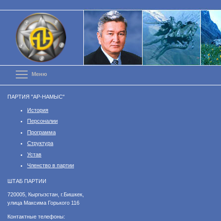
Перейти
к
основному
содержанию
Toggle menu visibility
Меню
ПАРТИЯ "АР-НАМЫС"
История
Персоналии
Программа
Структура
Устав
Членство в партии
ШТАБ ПАРТИИ
​720005, Кыргызстан, г.Бишкек,
улица Максима Горького 116
Контактные телефоны: