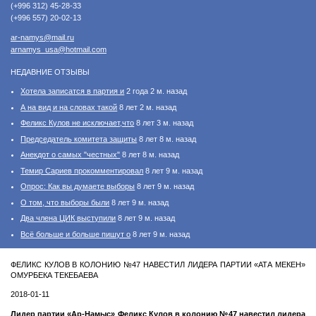
(+996 312) 45-28-33
(+996 557) 20-02-13
ar-namys@mail.ru
arnamys_usa@hotmail.com
НЕДАВНИЕ ОТЗЫВЫ
Хотела записатся в партия и
2 года 2 м. назад
А на вид и на словах такой
8 лет 2 м. назад
Феликс Кулов не исключает,что
8 лет 3 м. назад
Председатель комитета защиты
8 лет 8 м. назад
Анекдот о самых "честных"
8 лет 8 м. назад
Темир Сариев прокомментировал
8 лет 9 м. назад
Опрос: Как вы думаете выборы
8 лет 9 м. назад
О том, что выборы были
8 лет 9 м. назад
Два члена ЦИК выступили
8 лет 9 м. назад
Всё больше и больше пишут о
8 лет 9 м. назад
ФЕЛИКС КУЛОВ В КОЛОНИЮ №47 НАВЕСТИЛ ЛИДЕРА ПАРТИИ «АТА МЕКЕН»
ОМУРБЕКА ТЕКЕБАЕВА
2018-01-11
Лидер партии «Ар-Намыс» Феликс Кулов в колонию №47 навестил лидера