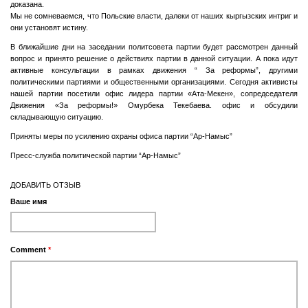
доказана.
Мы не сомневаемся, что Польские власти, далеки от наших кыргызских интриг и
они установят истину.
В ближайшие дни на заседании политсовета партии будет рассмотрен данный
вопрос и принято решение о действиях партии в данной ситуации. А пока идут
активные консультации в рамках движения “ За реформы”, другими
политическими партиями и общественными организациями. Сегодня активисты
нашей партии посетили офис лидера партии «Ата-Мекен», сопредседателя
Движения «За реформы!» Омурбека Текебаева. офис и обсудили
складывающую ситуацию.
Приняты меры по усилению охраны офиса партии “Ар-Намыс”
Пресс-служба политической партии “Ар-Намыс”
ДОБАВИТЬ ОТЗЫВ
Ваше имя
Comment
*