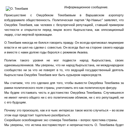
NORMAL_200602161720TEKEBAEV.JPG
Информационное сообщение.
Происшествие с Омурбеком Текебаевым в Варшавском аэропорту
взбудоражило общественность. Политическая партия “Ар-Намыс” заявляет, что
Омурбек Текебаев, как человек с безупречной репутацией, ставший примером
честности и открытости перед лицом всего Кыргызстана, как оппозиционный
лидер, стал жертвой провокации.
О.Текебаев никогда не боялся говорить правду. Он всегда критиковал лицемерие
власти и не шел на сделки с совестью. Он всегда был на стороне своего народа
и вместе с нами долгие годы боролся с режимом Акаева.
Политик такого уровня не мог подвести народ Кыргызстана, своих
единомышленников. Мы уверены, что ни народ Кыргызстана, ни международное
сообщество ни за что не поверят в то, что ведущий государственный деятель
Кыргызстана Омурбек Текебаев мог быть курьером наркосредств.
Мы считаем, что это сделано для того, чтобы вывести Омурбека Текебаева за
рамки политического поля страны, уничтожить его как политическую фигуру.
Мы будем отстаивать честь и достоинство Омурбека Текебаева. Случившееся
не имеет ничего общего ни с его политическим обликом, ни с его репутацией, ни
с его будущим.
Почему это произошло, как и в чьих интересах такое могло случиться – во всем
этом еще предстоит тщательно разобраться.
Скорейшее освобождение экс-спикера Текебаева – вопрос престижа страны.
Мы уверены, что истина восторжествует и непричастность О. Текебаева будет