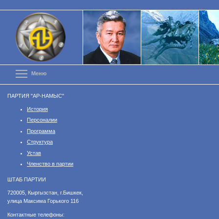
Перейти
к
основному
содержанию
Toggle menu visibility
Меню
ПАРТИЯ "АР-НАМЫС"
История
Персоналии
Программа
Структура
Устав
Членство в партии
ШТАБ ПАРТИИ
​720005, Кыргызстан, г.Бишкек,
улица Максима Горького 116
Контактные телефоны: