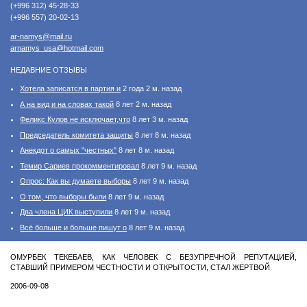
(+996 312) 45-28-33
(+996 557) 20-02-13
ar-namys@mail.ru
arnamys_usa@hotmail.com
НЕДАВНИЕ ОТЗЫВЫ
Хотела записатся в партия и
2 года 2 м. назад
А на вид и на словах такой
8 лет 2 м. назад
Феликс Кулов не исключает,что
8 лет 3 м. назад
Председатель комитета защиты
8 лет 8 м. назад
Анекдот о самых "честных"
8 лет 8 м. назад
Темир Сариев прокомментировал
8 лет 9 м. назад
Опрос: Как вы думаете выборы
8 лет 9 м. назад
О том, что выборы были
8 лет 9 м. назад
Два члена ЦИК выступили
8 лет 9 м. назад
Всё больше и больше пишут о
8 лет 9 м. назад
ОМУРБЕК ТЕКЕБАЕВ, КАК ЧЕЛОВЕК С БЕЗУПРЕЧНОЙ РЕПУТАЦИЕЙ,
СТАВШИЙ ПРИМЕРОМ ЧЕСТНОСТИ И ОТКРЫТОСТИ, СТАЛ ЖЕРТВОЙ
2006-09-08