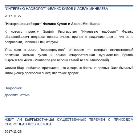
голове
"ИНТЕРВЬЮ НАОБОРОТ" ФЕЛИКС КУЛОВ И АСЕЛЬ МИНБАЕВА
Акаева
Ельцин
2017-11-27
не
"Интервью наоборот" Феликс Кулов и Асель Минбаева
стучал
К новому проекту Sputnik Кыргызстан "Интервью наоборот" Феликс
Шаршенбаевич подошел основательно: принес в редакцию шесть листов с
вопросами, написанными от руки.
Участники второго "перевернутого" интервью — ветеран отечественной
политики Феликс Кулов и самая очаровательная журналистка Sputnik
Кыргызстан Асель Минбаева (по версии самой Асель Минбаевой).
Феликс Шаршенбаевич признался, что интервью брать не привык. Зато бывалый
милиционер прекрасно знает, что такое допрос.
Подробнее
о
"Интервью
Добавить отзыв
наоборот"
Феликс
Кулов
и
ЖДУТ ЛИ КЫРГЫЗСТАНЦЫ СУЩЕСТВЕННЫХ ПЕРЕМЕН С ПРИХОДОМ
Асель
СООРОНБАЯ ЖЭЭНБЕКОВА
Минбаева
2017-11-25