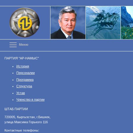
Перейти
к
основному
содержанию
Toggle menu visibility
Меню
ПАРТИЯ "АР-НАМЫС"
История
Персоналии
Программа
Структура
Устав
Членство в партии
ШТАБ ПАРТИИ
​720005, Кыргызстан, г.Бишкек,
улица Максима Горького 116
Контактные телефоны: