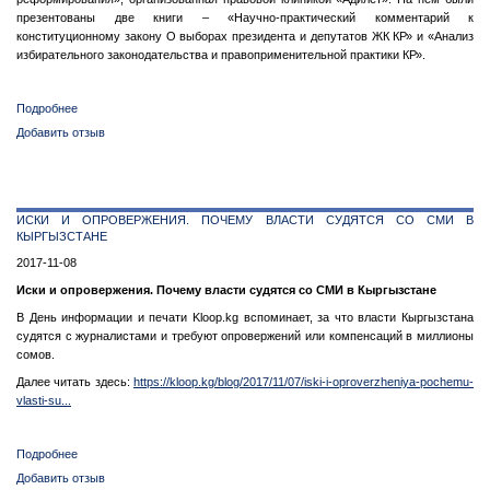
презентованы две книги – «Научно-практический комментарий к
конституционному закону О выборах президента и депутатов ЖК КР» и «Анализ
избирательного законодательства и правоприменительной практики КР».
Подробнее
о
Законы
Добавить отзыв
по
выборам:
нет
предела
ИСКИ И ОПРОВЕРЖЕНИЯ. ПОЧЕМУ ВЛАСТИ СУДЯТСЯ СО СМИ В
не
КЫРГЫЗСТАНЕ
только
совершенству,
2017-11-08
но
Иски и опровержения. Почему власти судятся со СМИ в Кыргызстане
и
нарушениям
В День информации и печати Kloop.kg вспоминает, за что власти Кыргызстана
судятся с журналистами и требуют опровержений или компенсаций в миллионы
сомов.
Далее читать здесь:
https://kloop.kg/blog/2017/11/07/iski-i-oproverzheniya-pochemu-
vlasti-su...
Подробнее
о
Иски
Добавить отзыв