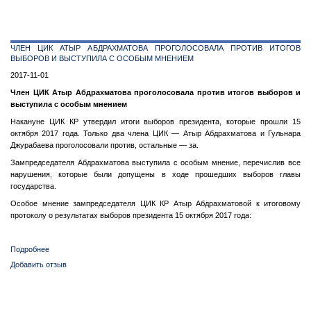
и
опровержения.
Почему
власти
ЧЛЕН ЦИК АТЫР АБДРАХМАТОВА ПРОГОЛОСОВАЛА ПРОТИВ ИТОГОВ
судятся
ВЫБОРОВ И ВЫСТУПИЛА С ОСОБЫМ МНЕНИЕМ
со
СМИ
2017-11-01
в
Член ЦИК Атыр Абдрахматова проголосовала против итогов выборов и
Кыргызстане
выступила с особым мнением
Накануне ЦИК КР утвердил итоги выборов президента, которые прошли 15
октября 2017 года. Только два члена ЦИК — Атыр Абдрахматова и Гульнара
Джурабаева проголосовали против, остальные — за.
Зампредседателя Абдрахматова выступила с особым мнение, перечислив все
нарушения, которые были допущены в ходе прошедших выборов главы
государства.
Особое мнение зампредседателя ЦИК КР Атыр Абдрахматовой к итоговому
протоколу о результатах выборов президента 15 октября 2017 года:
Подробнее
о
Член
Добавить отзыв
ЦИК
Атыр
Абдрахматова
проголосовала