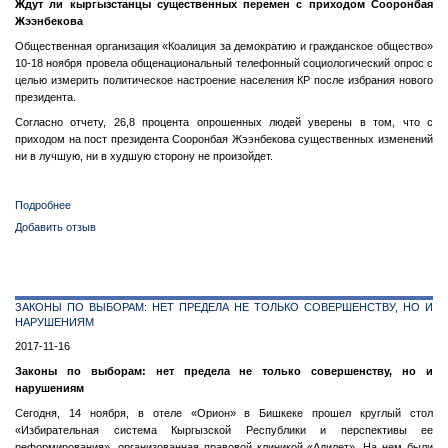
Ждут ли кыргызстанцы существенных перемен с приходом Сооронбая
Жээнбекова
Общественная организация «Коалиция за демократию и гражданское общество»
10-18 ноября провела общенациональный телефонный социологический опрос с
целью измерить политическое настроение населения КР после избрания нового
президента.
Согласно отчету, 26,8 процента опрошенных людей уверены в том, что с
приходом на пост президента Сооронбая Жээнбекова существенных изменений
ни в лучшую, ни в худшую сторону не произойдет.
Подробнее
о
Ждут
Добавить отзыв
ли
кыргызстанцы
существенных
перемен
ЗАКОНЫ ПО ВЫБОРАМ: НЕТ ПРЕДЕЛА НЕ ТОЛЬКО СОВЕРШЕНСТВУ, НО И
с
НАРУШЕНИЯМ
приходом
Сооронбая
2017-11-16
Жээнбекова
Законы по выборам: нет предела не только совершенству, но и
нарушениям
Сегодня, 14 ноября, в отеле «Орион» в Бишкеке прошел круглый стол
«Избирательная система Кыргызской Республики и перспективы ее
реформирования», организованная правовой клиникой «Адилет». На нем были