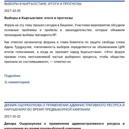
ВЫБОРЫ В КЫРГЫЗСТАНЕ: ИТОГИ И ПРОГНОЗЫ
против
итогов
2017-10-25
выборов
Выборы в Кыргызстане: итоги и прогнозы
и
выступила
Форум на эту тему прошел сегодня в Бишкеке. Участники мероприятия обсудили
с
основные проблемы и пробелы в законодательстве, которые обнажили
особым
прошедшие выборы президента КР.
мнением
Как отметил организатор форума и глава Комитета по защите свободы слова
Адиль Турдукулов, «легитимность выборов определяется не объявлением ЦИК
итогов голосования, а когда их признает народ Кыргызстана». «Этот форум
призван стать неотъемлемой частью выборного процесса, чтобы общество
признало их состоявшимися», — отметил он.
Подробнее
о
Выборы
11 комментариев
в
Кыргызстане:
итоги
и
ДИНАРА ОШУРАХУНОВА О ПРИМЕНЕНИИ АДМИНИСТРАТИВНОГО РЕСУРСА И
прогнозы
НАРУШЕНИЯХ ВО ВРЕМЯ ПРЕДВЫБОРНОЙ КАМПАНИИ
2017-10-22
Динара Ошурахунова о применении административного ресурса и
нарушениях во время предвыборной кампании