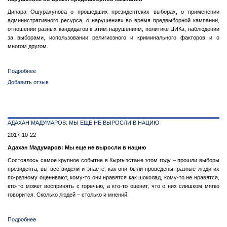
Динара Ошурахунова о прошедших президентских выборах, о применении
административного ресурса, о нарушениях во время предвыборной кампании,
отношении разных кандидатов к этим нарушениям, политике ЦИКа, наблюдении
за выборами, использовании религиозного и криминального факторов и о
многом другом.
Подробнее
о
Динара
Добавить отзыв
Ошурахунова
о
применении
административного
АДАХАН МАДУМАРОВ: МЫ ЕЩЕ НЕ ВЫРОСЛИ В НАЦИЮ
ресурса
и
2017-10-22
нарушениях
Адахан Мадумаров: Мы еще не выросли в нацию
во
время
Состоялось самое крупное событие в Кыргызстане этом году – прошли выборы
предвыборной
президента, вы все видели и знаете, как они были проведены, разные люди их
кампании
по-разному оценивают, кому-то они нравятся как шоколад, кому-то не нравятся,
кто-то может воспринять с горечью, а кто-то оценит, что о них слишком мягко
говорится. Сколько людей – столько и мнений.
Подробнее
о