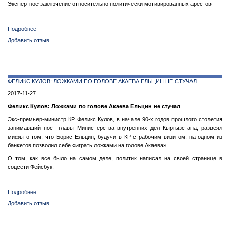
Экспертное заключение относительно политически мотивированных арестов
Подробнее
о
Экспертное
Добавить отзыв
заключение
относительно
политически
мотивированных
ФЕЛИКС КУЛОВ: ЛОЖКАМИ ПО ГОЛОВЕ АКАЕВА ЕЛЬЦИН НЕ СТУЧАЛ
арестов
2017-11-27
Феликс Кулов: Ложками по голове Акаева Ельцин не стучал
Экс-премьер-министр КР Феликс Кулов, в начале 90-х годов прошлого столетия
занимавший пост главы Министерства внутренних дел Кыргызстана, развеял
мифы о том, что Борис Ельцин, будучи в КР с рабочим визитом, на одном из
банкетов позволил себе «играть ложками на голове Акаева».
О том, как все было на самом деле, политик написал на своей странице в
соцсети Фейсбук.
Подробнее
о
Феликс
Добавить отзыв
Кулов:
Ложками
по