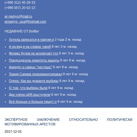
(+996 312) 45-28-33
(+996 557) 20-02-13
ar-namys@mail.ru
arnamys_usa@hotmail.com
НЕДАВНИЕ ОТЗЫВЫ
Хотела записатся в партия и
2 года 2 м. назад
А на вид и на словах такой
8 лет 2 м. назад
Феликс Кулов не исключает,что
8 лет 3 м. назад
Председатель комитета защиты
8 лет 8 м. назад
Анекдот о самых "честных"
8 лет 8 м. назад
Темир Сариев прокомментировал
8 лет 9 м. назад
Опрос: Как вы думаете выборы
8 лет 9 м. назад
О том, что выборы были
8 лет 9 м. назад
Два члена ЦИК выступили
8 лет 9 м. назад
Всё больше и больше пишут о
8 лет 9 м. назад
ЭКСПЕРТНОЕ ЗАКЛЮЧЕНИЕ ОТНОСИТЕЛЬНО ПОЛИТИЧЕСКИ
МОТИВИРОВАННЫХ АРЕСТОВ
2017-12-01